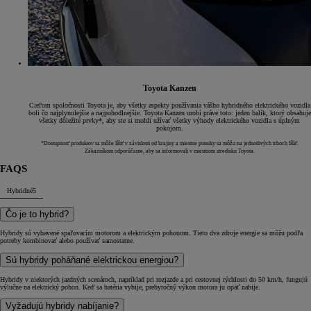
Toyota Kanzen
Cieľom spoločnosti Toyota je, aby všetky aspekty používania vášho hybridného elektrického vozidla
boli čo najplynulejšie a najpohodlnejšie. Toyota Kanzen urobí práve toto: jeden balík, ktorý obsahuje
všetky dôležité prvky*, aby ste si mohli užívať všetky výhody elektrického vozidla s úplným
pokojom.
*Dostupnosť produktov sa môže líšiť v závislosti od krajiny a miestne ponuky sa môžu na jednotlivých trhoch líšiť.
Zákazníkom odporúčame, aby sa informovali v miestnom stredisku Toyota.
FAQS
Hybridné
5
Čo je to hybrid?
Hybridy sú vybavené spaľovacím motorom a elektrickým pohonom. Tieto dva zdroje energie sa môžu podľa
potreby kombinovať alebo používať samostatne.
Sú hybridy poháňané elektrickou energiou?
Hybridy v niektorých jazdných scenároch, napríklad pri rozjazde a pri cestovnej rýchlosti do 50 km/h, fungujú
výlučne na elektrický pohon. Keď sa batéria vybije, prebytočný výkon motora ju opäť nabije.
Vyžadujú hybridy nabíjanie?