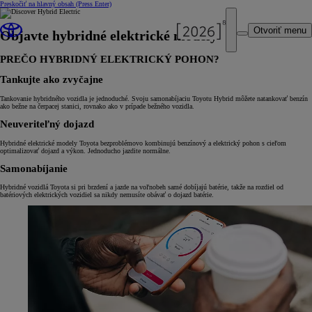
Preskočiť na hlavný obsah
(Press Enter)
Otvoriť menu
Objavte hybridné elektrické modely
PREČO HYBRIDNÝ ELEKTRICKÝ POHON?
Tankujte ako zvyčajne
Tankovanie hybridného vozidla je jednoduché. Svoju samonabíjaciu Toyotu Hybrid môžete natankovať benzín
ako bežne na čerpacej stanici, rovnako ako v prípade bežného vozidla.
Neuveriteľný dojazd
Hybridné elektrické modely Toyota bezproblémovo kombinujú benzínový a elektrický pohon s cieľom
optimalizovať dojazd a výkon. Jednoducho jazdite normálne.
Samonabíjanie
Hybridné vozidlá Toyota si pri brzdení a jazde na voľnobeh samé dobíjajú batérie, takže na rozdiel od
batériových elektrických vozidiel sa nikdy nemusíte obávať o dojazd batérie.