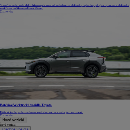
Súčasťou nášho radu elektrifikovaných vozidiel sú batériové elektrické, hybridné, plug-in hybridné a elektrické
vozidlá na vodíkové palivové články.
Zistite viac
Batériové-elektrické vozidlá Toyota
Užite si každú jazdu s nulovou spotrebou paliva a nulovými emisiami.
Zistite viac
Nové vozidlá
Nové vozidlá
Osobné vozidlá