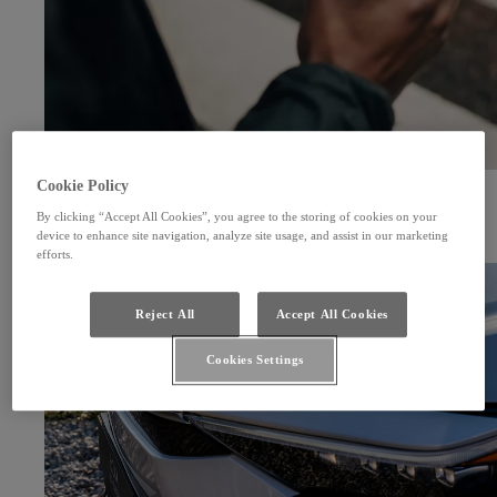
Cookie Policy
Online služby MyToyota
By clicking “Accept All Cookies”, you agree to the storing of cookies on your
Aplikácia MyToyota pre smartfóny vám pomôže vyťažiť z vašej hybridnej elektrickej Toyoty
device to enhance site navigation, analyze site usage, and assist in our marketing
maximum - od kontroly stavu vozidla až po predvoľbu teploty v kabíne.
efforts.
Reject All
Accept All Cookies
Cookies Settings