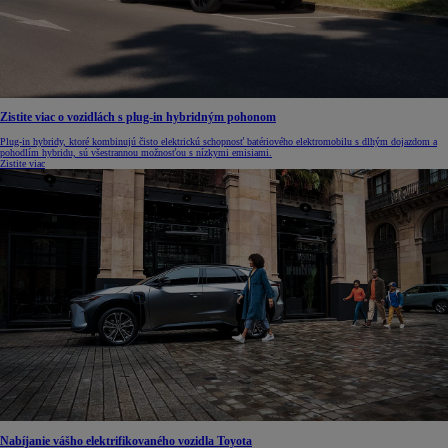
Zistite viac o vozidlách s plug-in hybridným pohonom
Plug-in hybridy, ktoré kombinujú čisto elektrickú schopnosť batériového elektromobilu s dlhým dojazdom a
pohodlím hybridu, sú všestrannou možnosťou s nízkymi emisiami.
Zistite viac
Nabíjanie vášho elektrifikovaného vozidla Toyota