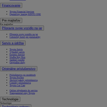
Financovanie
Toyota Financial Services
Operatívny leasing KINTO ONE
Pre majiteľov
Pre majiteľov
Připravte svoje vozidlo na jar
Připravte svoje vozidlo na jar
Celoročný hotel pre pneumatiky
Servis a údržba
Toyota Servis
Výhodný servis
Express Service
Služba Key Box
Jazdené vozidlá
Originálne diely
Originálne príslušenstvo
Príslušenstvo po modeloch
Toyota ProTect
Akciové pakety príslušenstva
Cenníky príslušenstva
Toyota Car Care
Online objednanie do servisu
Transparentné ceny Toyota
Technológie
Technológie
Technológia pohonu