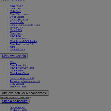
Nové Aygo X
Nový Yaris
Yaris Cross
Nový Yaris Cross
Urban Cruiser
Corolla Hatchback
Corolla Sedan
Corolla Touring Sports Kombi
Toyota C-HR
Nová RAV4
Nová Camry
Nový Prius
Nová Toyota bZ4X
Nová Toyota bZ4X Touring
Nový Land Cruiser 250
Mirai
Nový GR Yaris
Úžitkové vozidlá
Hilux
Nový Proace City
Nový Proace City Verso
Nový Proace
Nový Proace Verso
Nové (skladové) vozidlá
Jazdené a predvádzacie vozidlá
Ceny vozidiel
Testovacia jazda
Akciové ponuky a financovanie
Akciové ponuky a financovanie
Špeciálna ponuka
Osobné vozidlá
Úžitkové vozidlá