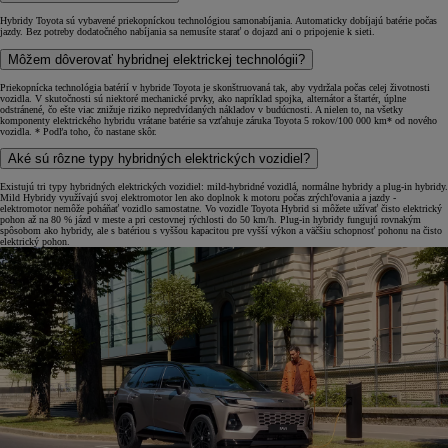
Hybridy Toyota sú vybavené priekopníckou technológiou samonabíjania. Automaticky dobíjajú batérie počas
jazdy. Bez potreby dodatočného nabíjania sa nemusíte starať o dojazd ani o pripojenie k sieti.
Môžem dôverovať hybridnej elektrickej technológii?
Priekopnícka technológia batérií v hybride Toyota je skonštruovaná tak, aby vydržala počas celej životnosti
vozidla. V skutočnosti sú niektoré mechanické prvky, ako napríklad spojka, alternátor a štartér, úplne
odstránené, čo ešte viac znižuje riziko nepredvídaných nákladov v budúcnosti. A nielen to, na všetky
komponenty elektrického hybridu vrátane batérie sa vzťahuje záruka Toyota 5 rokov/100 000 km* od nového
vozidla. * Podľa toho, čo nastane skôr.
Aké sú rôzne typy hybridných elektrických vozidiel?
Existujú tri typy hybridných elektrických vozidiel: mild-hybridné vozidlá, normálne hybridy a plug-in hybridy.
Mild Hybridy využívajú svoj elektromotor len ako doplnok k motoru počas zrýchľovania a jazdy -
elektromotor nemôže poháňať vozidlo samostatne. Vo vozidle Toyota Hybrid si môžete užívať čisto elektrický
pohon až na 80 % jázd v meste a pri cestovnej rýchlosti do 50 km/h. Plug-in hybridy fungujú rovnakým
spôsobom ako hybridy, ale s batériou s vyššou kapacitou pre vyšší výkon a väčšiu schopnosť pohonu na čisto
elektrický pohon.