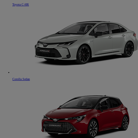
Toyota C-HR
Corolla Sedan
Od
16 690 €
s DPH
vr. zvýhodnenia
1 000 €
a bonusu za výkup
500 €
Nový Yaris Cross
HYBRID