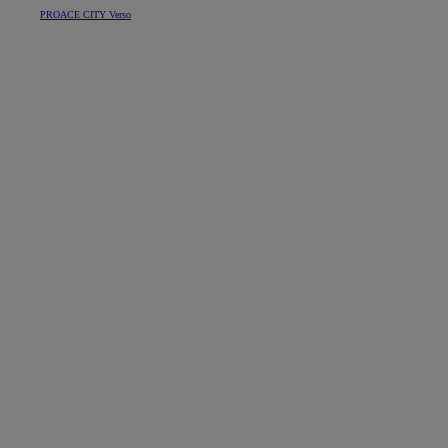
PROACE CITY Verso
Od
22 390 €
s DPH
vr. zvýhodnenia
1 300 €
a bonusu za výkup
800 €
Corolla Sedan
AJ HYBRID