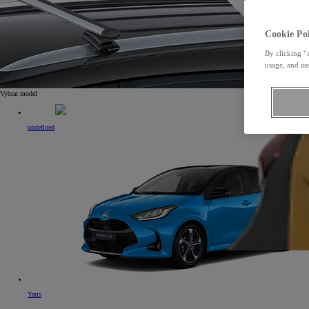
Cookie Pol
By clicking “
usage, and ass
Vybrat model
undefined
Yaris