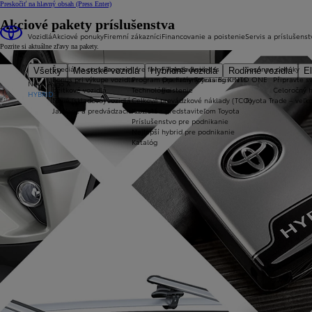
Preskočiť na hlavný obsah
(Press Enter)
Akciové pakety príslušenstva
Vozidlá
Akciové ponuky
Firemní zákazníci
Financovanie a poistenie
Servis a príslušenst
Pozrite si aktuálne zľavy na pakety.
Špeciálna ponuka
Program pre firmy Toyota Business
Financovanie
Sezónne ponuky
Všetky
Mestské vozidlá
Hybridné vozidlá
Rodinné vozidlá
El
Bonus pri výkupe vozidla
Program pre firmy Toyota Business
Operatívny leasing KINTO ONE
Připravte sv
Nové Aygo X
Úžitkové vozidlá
Technológie
Poistenie
Celoročný 
HYBRID
Nové (skladové) vozidlá
Celkové prevádzkové náklady (TCO)
Toyota Trade – veľ
Jazdené a predvádzacie vozidlá
Kontakt s predstaviteľom Toyota
Príslušenstvo pre podnikanie
Najlepší hybrid pre podnikanie
Katalóg