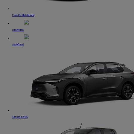
Corolla Hatchback
undefined
undefined
Toyota bZ4X