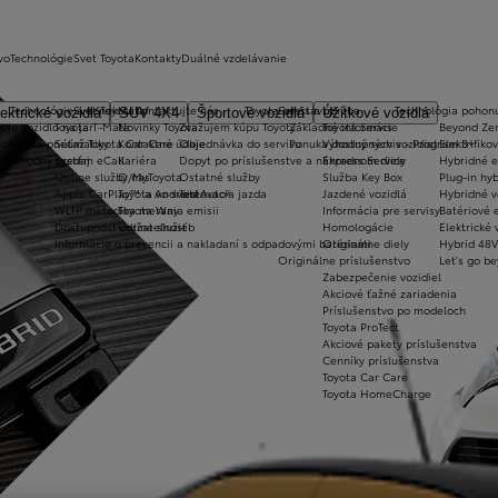
vo
Technológie
Svet Toyota
Kontakty
Duálné vzdelávanie
Technológie a konektivita
Svet Toyota
Kontaktujte nás
Toyota prestavby
Servis a údržba
Technológia pohon
ektrické vozidlá
SUV 4X4
Športové vozidlá
Úžitkové vozidlá
oje vozidlo na jar
Toyota T-Mate
Novinky Toyota
Zvažujem kúpu Toyoty
Základné informácie
Toyota Servis
Beyond Ze
hotel pre pneumatiky
Súťaž Toyota Car Care
Kontaktné údaje
Objednávka do servisu
Ponuka dostupných vozidiel
Výhodný servis - Program 3+
Elektrifiko
koobchodný predaj
Systém eCall
Kariéra
Dopyt po príslušenstve a náhradnom diely
Express Service
Hybridné e
Online služby/MyToyota
O nas
Ostatné služby
Služba Key Box
Plug-in hyb
Apple CarPlay™ a Android Auto®
Toyota vo svete
Testovacia jazda
Jazdené vozidlá
Hybridné v
WLTP metodika merania emisii
Toyota Way
Informácia pre servisy
Batériové e
Dostupnosť online služieb
Udržateľnosť
Homologácie
Elektrické 
Informácie o prevencii a nakladaní s odpadovými batériami
Originálne diely
Hybrid 48V
Originálne príslušenstvo
Let's go b
Zabezpečenie vozidiel
Akciové ťažné zariadenia
Príslušenstvo po modeloch
Toyota ProTect
Akciové pakety príslušenstva
Cenníky príslušenstva
Toyota Car Care
Toyota HomeCharge