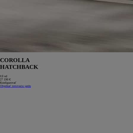
COROLLA
HATCHBACK
Už od
27 190 €
Konfigurovať
Objednať testovaciu jazdu