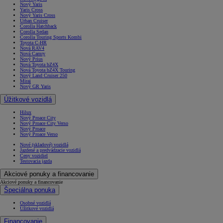
Nový Yaris
Yaris Cross
Nový Yaris Cross
Urban Cruiser
Corolla Hatchback
Corolla Sedan
Corolla Touring Sports Kombi
Toyota C-HR
Nová RAV4
Nová Camry
Nový Prius
Nová Toyota bZ4X
Nová Toyota bZ4X Touring
Nový Land Cruiser 250
Mirai
Nový GR Yaris
Úžitkové vozidlá
Hilux
Nový Proace City
Nový Proace City Verso
Nový Proace
Nový Proace Verso
Nové (skladové) vozidlá
Jazdené a predvádzacie vozidlá
Ceny vozidiel
Testovacia jazda
Akciové ponuky a financovanie
Akciové ponuky a financovanie
Špeciálna ponuka
Osobné vozidlá
Úžitkové vozidlá
Financovanie