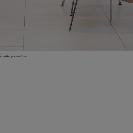
dení naším pracovníkom.