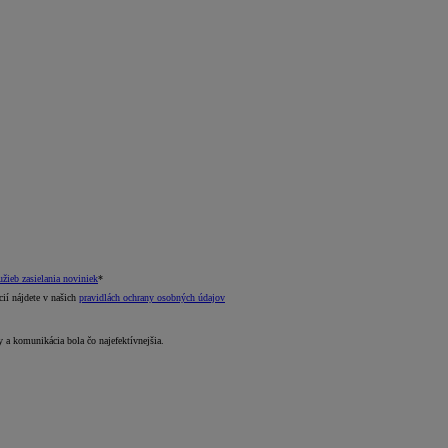
žieb zasielania noviniek
*
cií nájdete v našich
pravidlách ochrany osobných údajov
 a komunikácia bola čo najefektívnejšia.