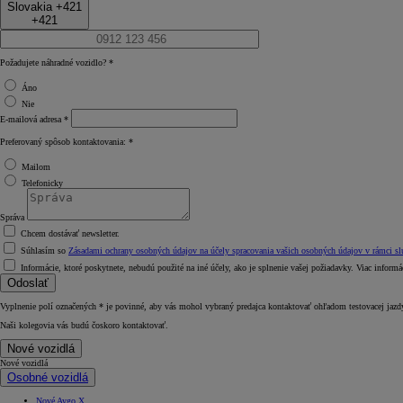
Slovakia +421
+421
Požadujete náhradné vozidlo? *
Áno
Nie
E‑mailová adresa *
Preferovaný spôsob kontaktovania: *
Mailom
Telefonicky
Správa
Chcem dostávať newsletter.
Súhlasím so
Zásadami ochrany osobných údajov na účely spracovania vašich osobných údajov v rámci slu
Informácie, ktoré poskytnete, nebudú použité na iné účely, ako je splnenie vašej požiadavky. Viac informá
Od
16 690 €
s DPH
Odoslať
vr. zvýhodnenia
1 000 €
Vyplnenie polí označených * je povinné, aby vás mohol vybraný predajca kontaktovať ohľadom testovacej jazdy
Naši kolegovia vás budú čoskoro kontaktovať.
a bonusu za výkup
500 €
Nové vozidlá
Nový Yaris Cross
HYBRID
Nové vozidlá
Osobné vozidlá
Nové Aygo X