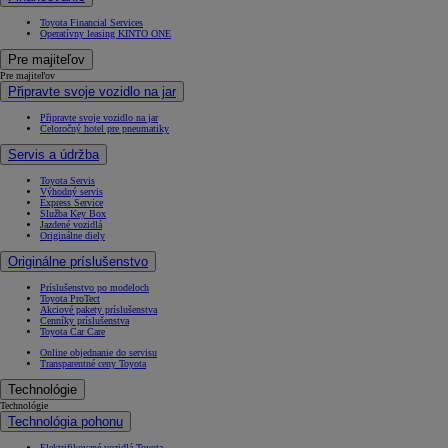
Toyota Financial Services
Operatívny leasing KINTO ONE
Pre majiteľov
Pre majiteľov
Připravte svoje vozidlo na jar
Připravte svoje vozidlo na jar
Celoročný hotel pre pneumatiky
Servis a údržba
Toyota Servis
Výhodný servis
Express Service
Služba Key Box
Jazdené vozidlá
Originálne diely
Originálne príslušenstvo
Príslušenstvo po modeloch
Toyota ProTect
Akciové pakety príslušenstva
Cenníky príslušenstva
Toyota Car Care
Online objednanie do servisu
Transparentné ceny Toyota
Technológie
Technológie
Technológia pohonu
Elektrifikované vozidlá Toyota