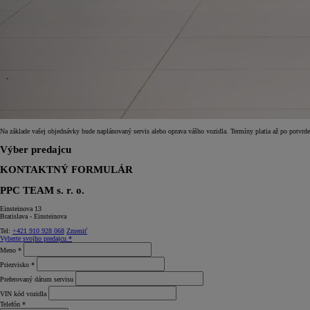
Na základe vašej objednávky bude naplánovaný servis alebo oprava vášho vozidla. Termíny platia až po potvr
Výber predajcu
KONTAKTNÝ FORMULÁR
PPC TEAM s. r. o.
Einsteinova 13
Bratislava - Einsteinova
Tel:
+421 910 928 068
Zmeniť
Vyberte svojho predajcu *
Meno *
Priezvisko *
Preferovaný dátum servisu
VIN kód vozidla
Telefón *