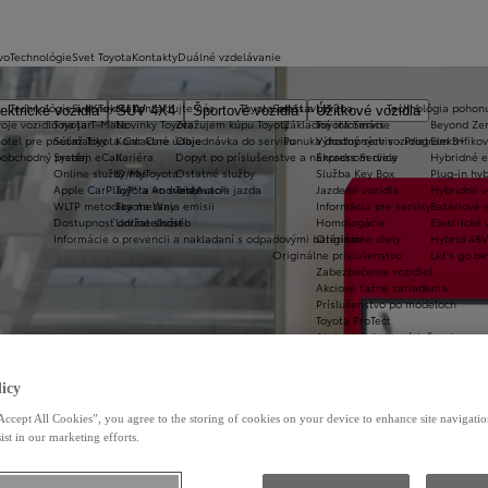
vo
Technológie
Svet Toyota
Kontakty
Duálné vzdelávanie
Technológie a konektivita
Svet Toyota
Kontaktujte nás
Toyota prestavby
Servis a údržba
Technológia pohon
ektrické vozidlá
SUV 4X4
Športové vozidlá
Úžitkové vozidlá
oje vozidlo na jar
Toyota T-Mate
Novinky Toyota
Zvažujem kúpu Toyoty
Základné informácie
Toyota Servis
Beyond Ze
hotel pre pneumatiky
Súťaž Toyota Car Care
Kontaktné údaje
Objednávka do servisu
Ponuka dostupných vozidiel
Výhodný servis - Program 3+
Elektrifiko
koobchodný predaj
Systém eCall
Kariéra
Dopyt po príslušenstve a náhradnom diely
Express Service
Hybridné e
Online služby/MyToyota
O nas
Ostatné služby
Služba Key Box
Plug-in hyb
Apple CarPlay™ a Android Auto®
Toyota vo svete
Testovacia jazda
Jazdené vozidlá
Hybridné v
WLTP metodika merania emisii
Toyota Way
Informácia pre servisy
Batériové e
Dostupnosť online služieb
Udržateľnosť
Homologácie
Elektrické 
Informácie o prevencii a nakladaní s odpadovými batériami
Originálne diely
Hybrid 48V
Originálne príslušenstvo
Let's go b
Zabezpečenie vozidiel
Akciové ťažné zariadenia
Príslušenstvo po modeloch
Toyota ProTect
Akciové pakety príslušenstva
Cenníky príslušenstva
Toyota Car Care
Toyota HomeCharge
icy
Accept All Cookies”, you agree to the storing of cookies on your device to enhance site navigation
ist in our marketing efforts.