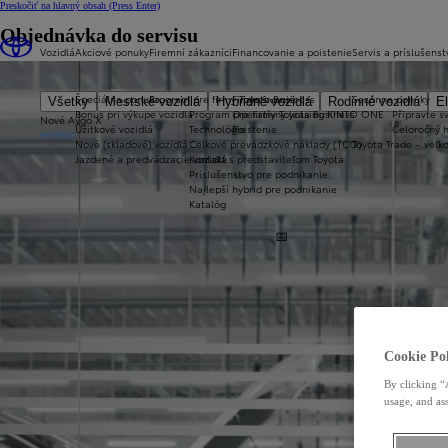
Preskočiť na hlavný obsah
(Press Enter)
Objednávka do servisu
Vozidlá
Akciové ponuky
Firemní zákazníci
Financovanie a poistenie
Servis a príslušenst
Špeciálna ponuka
Program pre firmy Toyota Business
Financovanie
Sezónne ponuky
Všetky
Mestské vozidlá
Hybridné vozidlá
Rodinné vozidlá
El
Bonus pri výkupe vozidla
Program pre firmy Toyota Business
Operatívny leasing KINTO ONE
Připravte sv
Nové Aygo X
Úžitkové vozidlá
Technológie
Poistenie
Celoročný 
HYBRID
Nové (skladové) vozidlá
Celkové prevádzkové náklady (TCO)
Toyota Trade – veľ
Jazdené a predvádzacie vozidlá
Kontakt s predstaviteľom Toyota
Príslušenstvo pre podnikanie
Najlepší hybrid pre podnikanie
Katalóg
Cookie Pol
By clicking “
usage, and ass