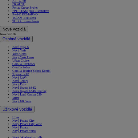
AT - Žilina
PK AUTO
Portas Group Zvolen
PPC TEAM plus - Bratislava
Real-K KOMÁRNO
TODOS Bratislava
TODOS Ružomberok
Nové vozidlá
Nové vozidlá
Osobné vozidlá
Nové Aygo X
Nový Yaris
Yaris Cross
Nový Yaris Cross
Urban Cruiser
Corolla Hatchback
Corolla Sedan
Corolla Touring Sports Kombi
Toyota C-HR
Nová RAV4
Nová Camry
Nový Prius
Nová Toyota bZ4X
Nová Toyota bZ4X Touring
Nový Land Cruiser 250
Mirai
Nový GR Yaris
Úžitkové vozidlá
Hilux
Nový Proace City
Nový Proace City Verso
Nový Proace
Nový Proace Verso
Nové (skladové) vozidlá