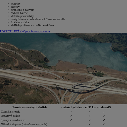
poruchy
nehody
problému s palivom
vybitia batérie
defektu pneumatiky
straty kľúčov či zabuchnutia kľúčov vo vozidle
krádeže vozidla
ďalších problémov s vaším vozidlom
POZRITE LETÁK
(Opens in new window)
Rozsah asistenčných služieb:
v mieste bydliska
nad 50 km
v zahraničí
Cestná asistencia
✓
✓
✓
Odťahová služba
✓
✓
✓
Správy a poradenstvo
✓
✓
✓
Náhradná doprava (pokračovanie v jazde)
✓
✓