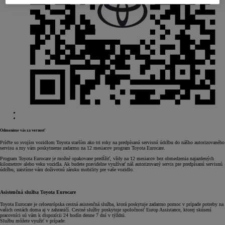
Odmeníme vás za vernosť
Príďte so svojím vozidlom Toyota starším ako tri roky na predpísanú servisnú údržbu do nášho autorizovaného
servisu a my vám poskytneme zadarmo na 12 mesiacov program Toyota Eurocare.
Program Toyota Eurocare je možné opakovane predĺžiť, vždy na 12 mesiacov bez obmedzenia najazdených
kilometrov alebo veku vozidla. Ak budete pravidelne využívať náš autorizovaný servis pre predpísanú servisnú
údržbu, zaistíme vám doživotnú záruku mobility pre vaše vozidlo.
Asistenčná služba Toyota Eurocare
Toyota Eurocare je celoeurópska cestná asistenčná služba, ktorá poskytuje zadarmo pomoc v prípade potreby na
vašich cestách doma aj v zahraničí. Cestné služby poskytuje spoločnosť Europ Assistance, ktorej skúsení
pracovníci sú vám k dispozícii 24 hodín denne 7 dní v týždni.
Službu môžete využiť v prípade: