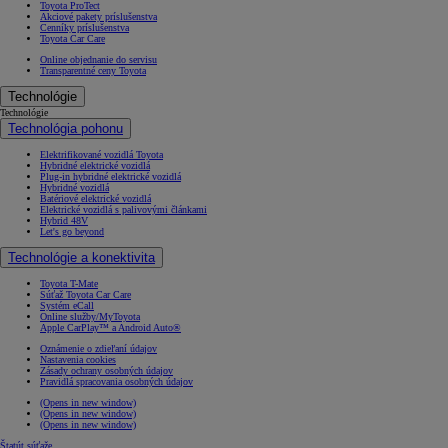
Toyota ProTect
Akciové pakety príslušenstva
Cenníky príslušenstva
Toyota Car Care
Online objednanie do servisu
Transparentné ceny Toyota
Technológie
Technológie
Technológia pohonu
Elektrifikované vozidlá Toyota
Hybridné elektrické vozidlá
Plug-in hybridné elektrické vozidlá
Hybridné vozidlá
Batériové elektrické vozidlá
Elektrické vozidlá s palivovými článkami
Hybrid 48V
Let's go beyond
Technológie a konektivita
Toyota T-Mate
Súťaž Toyota Car Care
Systém eCall
Online služby/MyToyota
Apple CarPlay™ a Android Auto®
Oznámenie o zdieľaní údajov
Nastavenia cookies
Zásady ochrany osobných údajov
Pravidlá spracovania osobných údajov
(Opens in new window)
(Opens in new window)
(Opens in new window)
Štatút súťaže