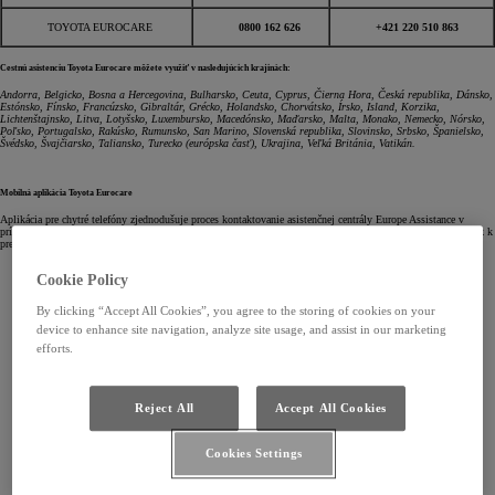
TOYOTA EUROCARE
0800 162 626
+421 220 510 863
Cestnú asistenciu Toyota Eurocare môžete využiť v nasledujúcich krajinách:
Andorra, Belgicko, Bosna a Hercegovina, Bulharsko, Ceuta, Cyprus, Čierna Hora, Česká republika, Dánsko,
Estónsko, Fínsko, Francúzsko, Gibraltár, Grécko, Holandsko, Chorvátsko, Írsko, Island, Korzika,
Lichtenštajnsko, Litva, Lotyšsko, Luxembursko, Macedónsko, Maďarsko, Malta, Monako, Nemecko, Nórsko,
Poľsko, Portugalsko, Rakúsko, Rumunsko, San Marino, Slovenská republika, Slovinsko, Srbsko, Španielsko,
Švédsko, Švajčiarsko, Taliansko, Turecko (európska časť), Ukrajina, Veľká Británia, Vatikán.
Mobilná aplikácia Toyota Eurocare
Aplikácia pre chytré telefóny zjednodušuje proces kontaktovanie asistenčnej centrály Europe Assistance v
prípade uvedených problémov s vaším vozidlom. Aplikáciu môžete využiť ako na kontaktovanie centrály, tak k
presnému určeniu polohy vášho nepojazdného vozidla.
Cookie Policy
By clicking “Accept All Cookies”, you agree to the storing of cookies on your
device to enhance site navigation, analyze site usage, and assist in our marketing
efforts.
Reject All
Accept All Cookies
Cookies Settings