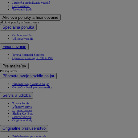
Jazdené a predvádzacie vozidlá
Ceny vozidiel
Testovacia jazda
Akciové ponuky a financovanie
Akciové ponuky a financovanie
Špeciálna ponuka
Osobné vozidlá
Úžitkové vozidlá
Financovanie
Toyota Financial Services
Operatívny leasing KINTO ONE
Pre majiteľov
Pre majiteľov
Připravte svoje vozidlo na jar
Připravte svoje vozidlo na jar
Celoročný hotel pre pneumatiky
Servis a údržba
Toyota Servis
Výhodný servis
Express Service
Služba Key Box
Jazdené vozidlá
Originálne diely
Originálne príslušenstvo
Príslušenstvo po modeloch