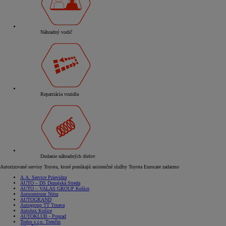
Náhradný vodič
Repatriácia vozidla
Dodanie náhradných dielov
Autorizované servisy Toyota, ktoré ponúkajú asistenčné služby Toyota Eurocare zadarmo
A.A. Service Prievidza
AUTO – DS Dunajská Streda
AUTO – VALAS GROUP Košice
Autocentrum Nitra
AUTOGRAND
Autogroup TT Trnava
Autolux Košice
AUTOKLUB - Poprad
Todos s.r.o. Trenčín