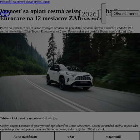
Preskočiť na hlavný obsah
(Press Enter)
Vernosť sa oplatí cestná asistenčná služba Toyota
Otvoriť menu
Eurocare na 12 mesiacov ZADARMO!
Príďte do jedného z našich autorizovaných servisov na pravidelnú servisnú údržbu a obdržíte ZADARMO
cestnú asistenčnú službu Toyota Eurocare na celý rok. Ponuka platí pre vozidlá Toyota staršie ako tri roky.
Telefonické kontakty na asistenčnú službu
Služby Toyota Eurocare sú poskytované spoločnosťou Europ Assistance. Cestná asistenčná služba Toyota vám
vychádza poskytnúť pomoc zadarmo 24 hodín denne, 7 dní v týždni, 365 dní v roku.
Ak sa nachádzate
v SR
v zahraničí