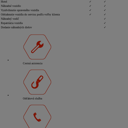
Hotel
✓
✓
Náhradné vozidlo
✓
✓
Vyzdvihnutie opraveného vozidla
✓
✓
Odtiahnutie vozidla do servisu podľa voľby klienta
✓
✓
Náhradný vodič
✓
Repatriácia vozidla
✓
Dodanie náhradných dielov
✓
Cestná asistencia
Odťahová služba