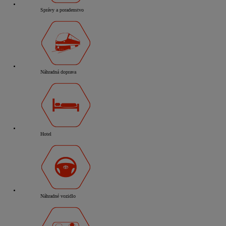
Správy a poradenstvo
Náhradná doprava
Hotel
Náhradné vozidlo