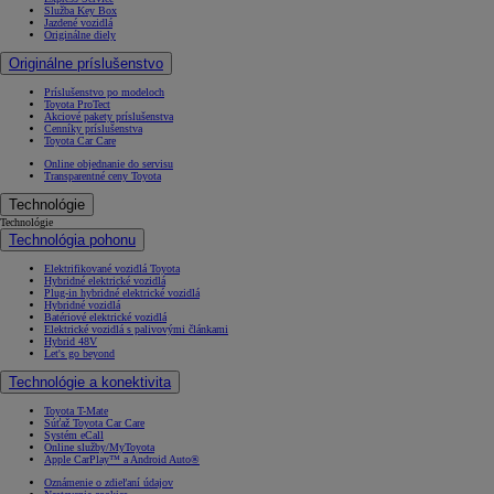
Služba Key Box
Jazdené vozidlá
Originálne diely
Originálne príslušenstvo
Príslušenstvo po modeloch
Toyota ProTect
Akciové pakety príslušenstva
Cenníky príslušenstva
Toyota Car Care
Online objednanie do servisu
Transparentné ceny Toyota
Technológie
Technológie
Technológia pohonu
Elektrifikované vozidlá Toyota
Hybridné elektrické vozidlá
Plug-in hybridné elektrické vozidlá
Hybridné vozidlá
Batériové elektrické vozidlá
Elektrické vozidlá s palivovými článkami
Hybrid 48V
Let's go beyond
Technológie a konektivita
Toyota T-Mate
Súťaž Toyota Car Care
Systém eCall
Online služby/MyToyota
Apple CarPlay™ a Android Auto®
Oznámenie o zdieľaní údajov