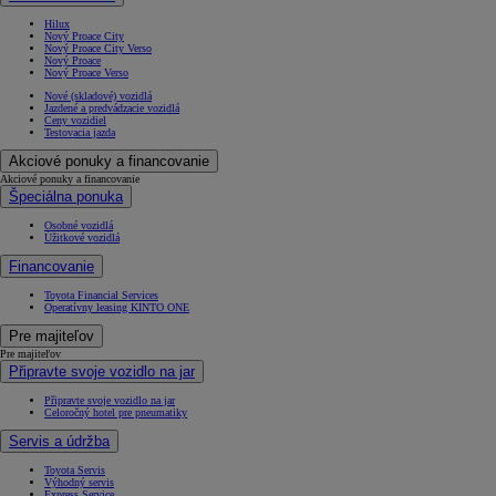
Hilux
Nový Proace City
Nový Proace City Verso
Nový Proace
Nový Proace Verso
Nové (skladové) vozidlá
Jazdené a predvádzacie vozidlá
Ceny vozidiel
Testovacia jazda
Akciové ponuky a financovanie
Akciové ponuky a financovanie
Špeciálna ponuka
Osobné vozidlá
Úžitkové vozidlá
Financovanie
Toyota Financial Services
Operatívny leasing KINTO ONE
Pre majiteľov
Pre majiteľov
Připravte svoje vozidlo na jar
Připravte svoje vozidlo na jar
Celoročný hotel pre pneumatiky
Servis a údržba
Toyota Servis
Výhodný servis
Express Service