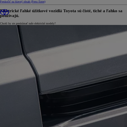
Preskočiť na hlavný obsah
(Press Enter)
Elektrické ľahké úžitkové vozidlá Toyota sú čisté, tiché a ľahko sa
používajú.
Chceli by ste preskúmať naše elektrické modely?