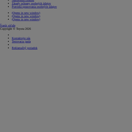
Nastavenia cookies
Zásady ochrany osobných údajov
Pravidlá spracovania osobných údajov
(Opens in new window)
(Opens in new window)
(Opens in new window)
Štatút súťaže
Copyright © Toyota 2026
Kontaktujte nás
Testovacia jazda
Reklamačný poriadok