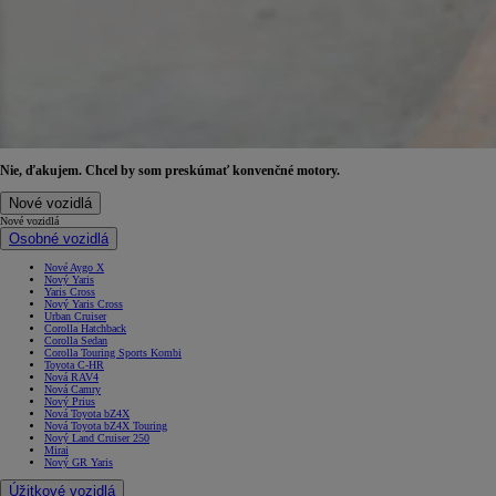
Nie, ďakujem. Chcel by som preskúmať konvenčné motory.
Nové vozidlá
Nové vozidlá
Osobné vozidlá
Nové Aygo X
Nový Yaris
Yaris Cross
Nový Yaris Cross
Urban Cruiser
Corolla Hatchback
Corolla Sedan
Corolla Touring Sports Kombi
Toyota C-HR
Nová RAV4
Nová Camry
Nový Prius
Nová Toyota bZ4X
Nová Toyota bZ4X Touring
Nový Land Cruiser 250
Mirai
Nový GR Yaris
Úžitkové vozidlá