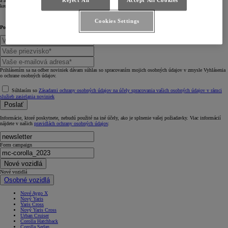
Reject All
Accept All Cookies
a aktualizácie. Ostrejšia, inteligentnejšia a bezpečnejšia – obľúbený model Toyota Corolla je teraz lepšia ako
kedykoľvek predtým.
Cookies Settings
Povedzte nám niečo o sebe.
Prihlásením sa na odber noviniek dávam súhlas so spracovaním mojich osobných údajov v zmysle Vyhlásenia
o ochrane osobných údajov.
Súhlasím so
Zásadami ochrany osobných údajov na účely spracovania vašich osobných údajov v rámci
služieb zasielania noviniek
Poslať
Informácie, ktoré poskytnete, nebudú použité na iné účely, ako je splnenie vašej požiadavky. Viac informácií
nájdete v našich
pravidlách ochrany osobných údajov
.
Form campaign
Nové vozidlá
Nové vozidlá
Osobné vozidlá
Nové Aygo X
Nový Yaris
Yaris Cross
Nový Yaris Cross
Urban Cruiser
Corolla Hatchback
Corolla Sedan