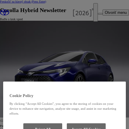
Preskočiť na hlavný obsah
(Press Enter)
Corolla Hybrid Newsletter
Otvoriť menu
Buďte o krok vpred
Cookie Policy
By clicking “Accept All Cookies”, you agree to the storing of cookies on your
device to enhance site navigation, analyze site usage, and assist in our marketing
efforts.
Prihláste sa na odber noviniek Corolla Hybrid a buďte medzi prvými, ktorí budú dostávať novinky