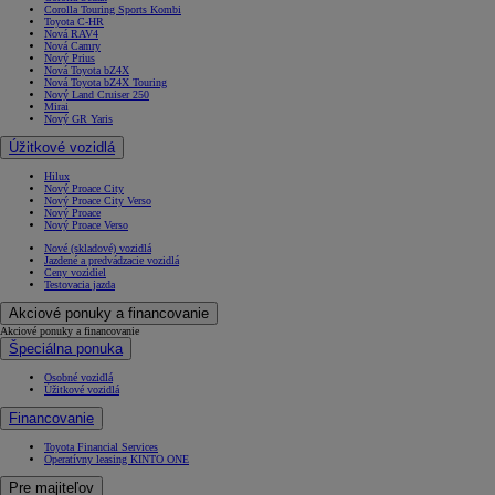
Corolla Touring Sports Kombi
Toyota C-HR
Nová RAV4
Nová Camry
Nový Prius
Nová Toyota bZ4X
Nová Toyota bZ4X Touring
Nový Land Cruiser 250
Mirai
Nový GR Yaris
Úžitkové vozidlá
Hilux
Nový Proace City
Nový Proace City Verso
Nový Proace
Nový Proace Verso
Nové (skladové) vozidlá
Jazdené a predvádzacie vozidlá
Ceny vozidiel
Testovacia jazda
Akciové ponuky a financovanie
Akciové ponuky a financovanie
Špeciálna ponuka
Osobné vozidlá
Úžitkové vozidlá
Financovanie
Toyota Financial Services
Operatívny leasing KINTO ONE
Pre majiteľov