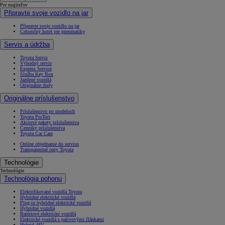
Pre majiteľov
Připravte svoje vozidlo na jar
Připravte svoje vozidlo na jar
Celoročný hotel pre pneumatiky
Servis a údržba
Toyota Servis
Výhodný servis
Express Service
Služba Key Box
Jazdené vozidlá
Originálne diely
Originálne príslušenstvo
Príslušenstvo po modeloch
Toyota ProTect
Akciové pakety príslušenstva
Cenníky príslušenstva
Toyota Car Care
Online objednanie do servisu
Transparentné ceny Toyota
Technológie
Technológie
Technológia pohonu
Elektrifikované vozidlá Toyota
Hybridné elektrické vozidlá
Plug-in hybridné elektrické vozidlá
Hybridné vozidlá
Batériové elektrické vozidlá
Elektrické vozidlá s palivovými článkami
Hybrid 48V