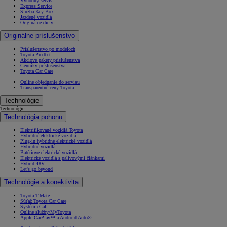
Výhodný servis
Express Service
Služba Key Box
Jazdené vozidlá
Originálne diely
Originálne príslušenstvo
Príslušenstvo po modeloch
Toyota ProTect
Akciové pakety príslušenstva
Cenníky príslušenstva
Toyota Car Care
Online objednanie do servisu
Transparentné ceny Toyota
Technológie
Technológie
Technológia pohonu
Elektrifikované vozidlá Toyota
Hybridné elektrické vozidlá
Plug-in hybridné elektrické vozidlá
Hybridné vozidlá
Batériové elektrické vozidlá
Elektrické vozidlá s palivovými článkami
Hybrid 48V
Let's go beyond
Technológie a konektivita
Toyota T-Mate
Súťaž Toyota Car Care
Systém eCall
Online služby/MyToyota
Apple CarPlay™ a Android Auto®