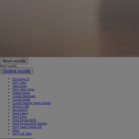
Nové vozidlá
Nové vozidlá
Osobné vozidlá
Nové Aygo X
Nový Yaris
Yaris Cross
Nový Yaris Cross
Urban Cruiser
Corolla Hatchback
Corolla Sedan
Corolla Touring Sports Kombi
Toyota C-HR
Nová RAV4
Nová Camry
Nový Prius
Nová Toyota bZ4X
Nová Toyota bZ4X Touring
Nový Land Cruiser 250
Mirai
Nový GR Yaris