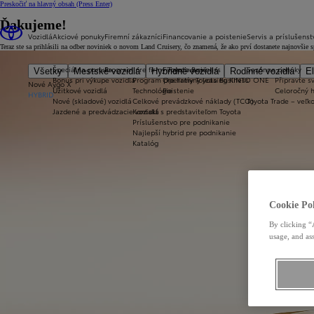
Preskočiť na hlavný obsah
(Press Enter)
Ďakujeme!
Vozidlá
Akciové ponuky
Firemní zákazníci
Financovanie a poistenie
Servis a príslušenst
Teraz ste sa prihlásili na odber noviniek o novom Land Cruisery, čo znamená, že ako prví dostanete najnovšie 
Špeciálna ponuka
Program pre firmy Toyota Business
Financovanie
Sezónne ponuky
Všetky
Mestské vozidlá
Hybridné vozidlá
Rodinné vozidlá
El
Bonus pri výkupe vozidla
Program pre firmy Toyota Business
Operatívny leasing KINTO ONE
Připravte sv
Nové Aygo X
Úžitkové vozidlá
Technológie
Poistenie
Celoročný 
HYBRID
Nové (skladové) vozidlá
Celkové prevádzkové náklady (TCO)
Toyota Trade – veľ
Jazdené a predvádzacie vozidlá
Kontakt s predstaviteľom Toyota
Príslušenstvo pre podnikanie
Najlepší hybrid pre podnikanie
Katalóg
Cookie Pol
By clicking “
usage, and ass