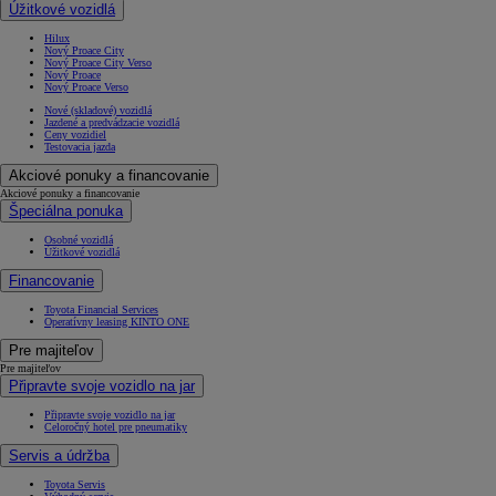
Úžitkové vozidlá
Hilux
Nový Proace City
Nový Proace City Verso
Nový Proace
Nový Proace Verso
Nové (skladové) vozidlá
Jazdené a predvádzacie vozidlá
Ceny vozidiel
Testovacia jazda
Akciové ponuky a financovanie
Akciové ponuky a financovanie
Špeciálna ponuka
Osobné vozidlá
Úžitkové vozidlá
Financovanie
Toyota Financial Services
Operatívny leasing KINTO ONE
Od
16 690 €
s DPH
Pre majiteľov
Pre majiteľov
vr. zvýhodnenia
1 000 €
Připravte svoje vozidlo na jar
a bonusu za výkup
500 €
Připravte svoje vozidlo na jar
Celoročný hotel pre pneumatiky
Nový Yaris Cross
HYBRID
Servis a údržba
Toyota Servis