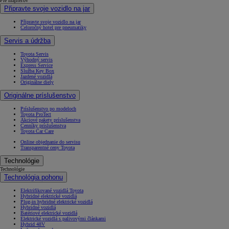
Pre majiteľov
Připravte svoje vozidlo na jar
Připravte svoje vozidlo na jar
Celoročný hotel pre pneumatiky
Servis a údržba
Toyota Servis
Výhodný servis
Express Service
Služba Key Box
Jazdené vozidlá
Originálne diely
Originálne príslušenstvo
Príslušenstvo po modeloch
Toyota ProTect
Akciové pakety príslušenstva
Cenníky príslušenstva
Toyota Car Care
Online objednanie do servisu
Transparentné ceny Toyota
Technológie
Technológie
Technológia pohonu
Elektrifikované vozidlá Toyota
Hybridné elektrické vozidlá
Plug-in hybridné elektrické vozidlá
Hybridné vozidlá
Batériové elektrické vozidlá
Elektrické vozidlá s palivovými článkami
Hybrid 48V