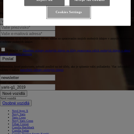
neobyčajnom vozidle.
Cookies Settings
Povedzte nám niečo o sebe.
Prihlásením sa na odber noviniek dávam súhlas so spracovaním mojich osobných údajov v zmysle Vyhlásenia
o ochrane osobných údajov.
Súhlasím so
Zásadami ochrany osobných údajov na účely spracovania vašich osobných údajov v rámci
služieb zasielania noviniek
Poslať
Informácie, ktoré poskytnete, nebudú použité na iné účely, ako je splnenie vašej požiadavky. Viac informácií
nájdete v našich
pravidlách ochrany osobných údajov
.
Form campaign
Nové vozidlá
Nové vozidlá
Osobné vozidlá
Nové Aygo X
Nový Yaris
Yaris Cross
Nový Yaris Cross
Urban Cruiser
Corolla Hatchback
Corolla Sedan
Corolla Touring Sports Kombi