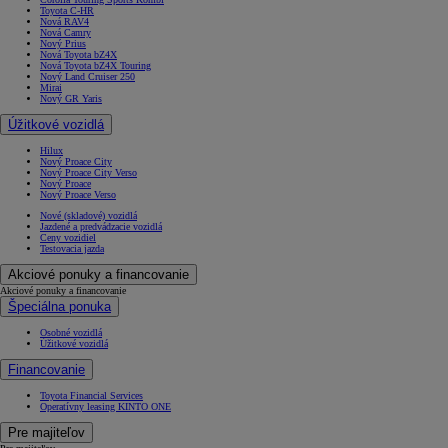
Toyota C-HR
Nová RAV4
Nová Camry
Nový Prius
Nová Toyota bZ4X
Nová Toyota bZ4X Touring
Nový Land Cruiser 250
Mirai
Nový GR Yaris
Úžitkové vozidlá
Hilux
Nový Proace City
Nový Proace City Verso
Nový Proace
Nový Proace Verso
Nové (skladové) vozidlá
Jazdené a predvádzacie vozidlá
Ceny vozidiel
Testovacia jazda
Akciové ponuky a financovanie
Akciové ponuky a financovanie
Špeciálna ponuka
Osobné vozidlá
Úžitkové vozidlá
Financovanie
Toyota Financial Services
Operatívny leasing KINTO ONE
Pre majiteľov