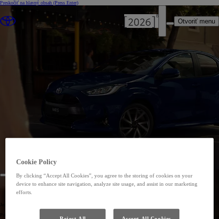
Preskočiť na hlavný obsah
(Press Enter)
Otvoriť menu
Cookie Policy
By clicking “Accept All Cookies”, you agree to the storing of cookies on your
device to enhance site navigation, analyze site usage, and assist in our marketing
efforts.
YARIS NEWSLETTER
Jednoduchosť je nový trend.
Prihláste sa k získaniu najnovších informácií o Toyote Yaris a buďte prvý, kto sa dozvie viac o tomto
Reject All
Accept All Cookies