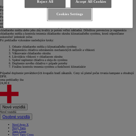
Reject All
Accept All Cookies
Regenerácia chladiaceho média
Pri starostlivosti o klimatizačný systém je veľmi dôležitá prevencia, ktorou predídete nepríjemnostiam
v letných mesiacoch, kedy potrebujete jeho plný výkon.
Cookies Settings
Počas roka môže zo systému prirodzene uniknúť zhruba 5 – 10 % chladiaceho média, čím sa znižuje výkon
a účinnosť klimatizácie. Chladiace médium tiež prirodzene absorbuje nežiadúcu vlhkosť zo systému, ktorá
môže spôsobiť poškodenie zariadenia alebo jeho poruchu. Malé množstvo oleja zaisťuje mazanie kompresora
klimatizácie a konzerváciu všetkých tesniacich spojov. Prípadná oprava v dôsledku nízkeho množstva
chladiaceho média alebo jeho zlej kvality je potom veľmi nákladná. Dôležitou prevenciou je regenerácia
chladiaceho média a kontrola tesnenia chladiaceho okruhu klimatizačného systému, ktorú odporúčame
uskutočniť jedenkrát ročne.
Pri prehliadke vykonáme nasledujúce kroky:
Odsatie chladiaceho média z klimatizačného systému
Regeneráciu chladiva odstránením mechanických nečistôt a vlhkosti
Vákuovanie chladiaceho okruhu
Likvidáciu vlhkosti v chladiacom okruhu
Spätné naplnenie chladiva a oleja do systému
Doplnenie nového chladiva v prípade potreby
Finálnu kontrolu tesnenia systému a funkčnosti klimatizácie
Prípadné doplnenie prevádzkových kvapalín hradí zákazník. Ceny sú platné počas trvania kampane a obsahujú
DPH.
cena prehliadky iba
24,00 €
Nové vozidlá
Nové vozidlá
Osobné vozidlá
Nové Aygo X
Nový Yaris
Yaris Cross
Nový Yaris Cross