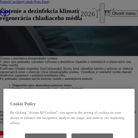
Preskočiť na hlavný obsah
(Press Enter)
Čistenie a dezinfekcia klimatizačného systému a
Otvoriť menu
regenerácia chladiaceho média
Čistenie a dezinfekcia klimatizačného systému
V rámci tejto prehliadky vykonáme vyčistenie a dezinfekciu výparníka a ventilačných a vykurovacích ciest
Vášho vozidla.
Používame výhradne originálny čistič klimatizácií Toyota, ktorý odstraňuje baktérie a nečistoty zo všetkých
exponovaných miest a obnovuje výkon klimatizačného systému. Výsledkom je ventilačný systém zbavený
škodlivých organizmov a príjemná osviežujúca vôňa.
Pri prehliadke vykonáme navyše kontrolu vozidla v nasledujúcich krokoch:
Diagnostika stavu akumulátora pomocou testera
Kontrola množstva motorového oleja, prípadné doplnenie
Kontrola množstva brzdovej kvapaliny, prípadné doplnenie
Kontrola stavu a tesnenia chladiacej sústavy a stavu remeňa vodného čerpadla
Kontrola funkcie ostrekovačov, prípadné nastavenie trysiek a doplnenie kvapaliny
Kontrola funkcie vonkajšieho osvetlenia
Cookie Policy
Kontrola stavu pneumatík vrátane rezervy, nastavenie na predpísaný tlak
Prípadné doplnenie prevádzkových kvapalín hradí zákazník. Ceny sú platné počas trvania kampane a obsahujú
By clicking “Accept All Cookies”, you agree to the storing of cookies on your
DPH.
device to enhance site navigation, analyze site usage, and assist in our marketing
cena prehliadky iba
12,00 €
efforts.