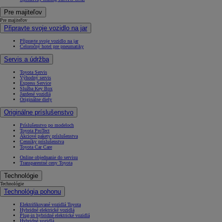
Pre majiteľov
Pre majiteľov
Připravte svoje vozidlo na jar
Připravte svoje vozidlo na jar
Celoročný hotel pre pneumatiky
Servis a údržba
Toyota Servis
Výhodný servis
Express Service
Služba Key Box
Jazdené vozidlá
Originálne diely
Originálne príslušenstvo
Príslušenstvo po modeloch
Toyota ProTect
Akciové pakety príslušenstva
Cenníky príslušenstva
Toyota Car Care
Online objednanie do servisu
Transparentné ceny Toyota
Technológie
Technológie
Technológia pohonu
Elektrifikované vozidlá Toyota
Hybridné elektrické vozidlá
Plug-in hybridné elektrické vozidlá
Hybridné vozidlá