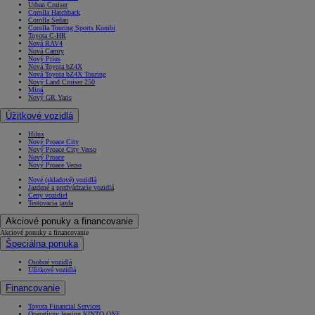
Urban Cruiser
Corolla Hatchback
Corolla Sedan
Corolla Touring Sports Kombi
Toyota C-HR
Nová RAV4
Nová Camry
Nový Prius
Nová Toyota bZ4X
Nová Toyota bZ4X Touring
Nový Land Cruiser 250
Mirai
Nový GR Yaris
Úžitkové vozidlá
Hilux
Nový Proace City
Nový Proace City Verso
Nový Proace
Nový Proace Verso
Nové (skladové) vozidlá
Jazdené a predvádzacie vozidlá
Ceny vozidiel
Testovacia jazda
Akciové ponuky a financovanie
Akciové ponuky a financovanie
Špeciálna ponuka
Osobné vozidlá
Úžitkové vozidlá
Financovanie
Toyota Financial Services
Operatívny leasing KINTO ONE