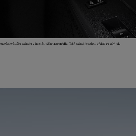
zpečenie čistého vzduchu v interiéri vášho automobilu. Taký vzduch je radosť dýchať po celý rok.