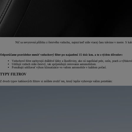
Nič sa nevyrovná pôžitku z čerstvého vzduchu, najmä keď stále viacej času trávime v meste. S ka
Odporúčame pravidelne meniť vzduchový filter po najazdení 15 tisíc km, a to z týchto dôvodov:
Vzduchové filtre zachycujú dráždivé látky a škodliviny, ako sú napríklad pele, ozón, prach a výfukové
Udržujú vzduch stále čerstvý, tak spríjemňujú cestovanie automobilom.
Pomáhajú udržiavať výkon klimatizácie vo vašom automobile v každom počasí.
TYPY FILTROV
Z dvoch typov kabínových filtrov si môžete zvoliť ten, ktorý lepšie vyhovuje vašim potrebám: