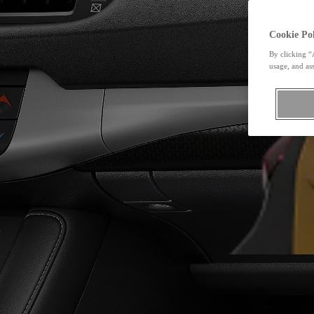
Cookie Pol
By clicking “
usage, and ass