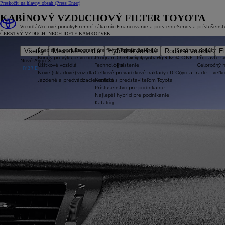
Preskočiť na hlavný obsah
(Press Enter)
KABÍNOVÝ VZDUCHOVÝ FILTER TOYOTA
Vozidlá
Akciové ponuky
Firemní zákazníci
Financovanie a poistenie
Servis a príslušenst
ČERSTVÝ VZDUCH, NECH IDETE KAMKOĽVEK.
Špeciálna ponuka
Program pre firmy Toyota Business
Financovanie
Sezónne ponuky
Všetky
Mestské vozidlá
Hybridné vozidlá
Rodinné vozidlá
El
Bonus pri výkupe vozidla
Program pre firmy Toyota Business
Operatívny leasing KINTO ONE
Připravte sv
Nové Aygo X
Úžitkové vozidlá
Technológie
Poistenie
Celoročný 
HYBRID
Nové (skladové) vozidlá
Celkové prevádzkové náklady (TCO)
Toyota Trade – veľ
Jazdené a predvádzacie vozidlá
Kontakt s predstaviteľom Toyota
Príslušenstvo pre podnikanie
Najlepší hybrid pre podnikanie
Katalóg