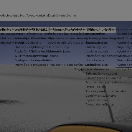
vo
Technológie
Svet Toyota
Kontakty
Duálné vzdelávanie
Technológie a konektivita
Svet Toyota
Kontaktujte nás
Toyota prestavby
Servis a údržba
Technológia pohon
ektrické vozidlá
SUV 4X4
Športové vozidlá
Úžitkové vozidlá
oje vozidlo na jar
Toyota T-Mate
Novinky Toyota
Zvažujem kúpu Toyoty
Základné informácie
Toyota Servis
Beyond Ze
hotel pre pneumatiky
Súťaž Toyota Car Care
Kontaktné údaje
Objednávka do servisu
Ponuka dostupných vozidiel
Výhodný servis - Program 3+
Elektrifiko
koobchodný predaj
Systém eCall
Kariéra
Dopyt po príslušenstve a náhradnom diely
Express Service
Hybridné e
Online služby/MyToyota
O nas
Ostatné služby
Služba Key Box
Plug-in hyb
Apple CarPlay™ a Android Auto®
Toyota vo svete
Testovacia jazda
Jazdené vozidlá
Hybridné v
WLTP metodika merania emisii
Toyota Way
Informácia pre servisy
Batériové e
Dostupnosť online služieb
Udržateľnosť
Homologácie
Elektrické 
Informácie o prevencii a nakladaní s odpadovými batériami
Originálne diely
Hybrid 48V
Originálne príslušenstvo
Let's go b
Zabezpečenie vozidiel
Akciové ťažné zariadenia
Príslušenstvo po modeloch
Toyota ProTect
Akciové pakety príslušenstva
Cenníky príslušenstva
Toyota Car Care
Toyota HomeCharge