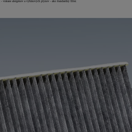
t - vrátane alergénov a výfukových plynov - ako štandardný filter.