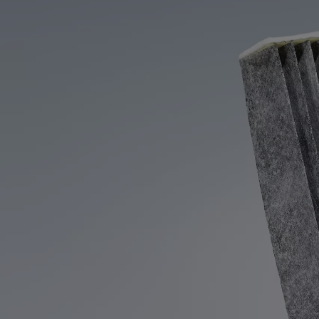
Od
16 690 €
s DPH
vr. zvýhodnenia
1 000 €
a bonusu za výkup
500 €
Nový Yaris Cross
HYBRID