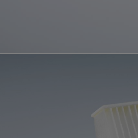
Od
22 390 €
s DPH
vr. zvýhodnenia
1 300 €
a bonusu za výkup
800 €
Corolla Sedan
AJ HYBRID