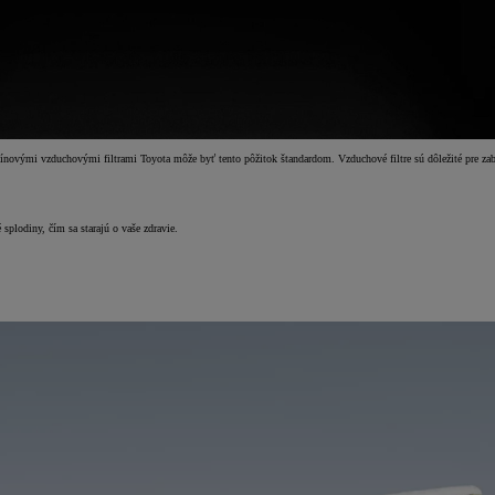
bínovými vzduchovými filtrami Toyota môže byť tento pôžitok štandardom. Vzduchové filtre sú dôležité pre zabe
 splodiny, čím sa starajú o vaše zdravie.