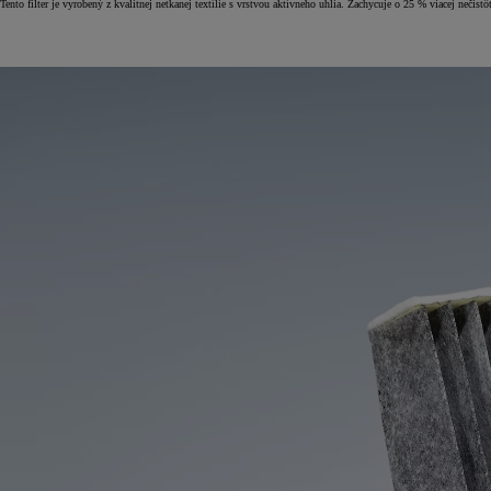
Tento filter je vyrobený z kvalitnej netkanej textílie s vrstvou aktívneho uhlia. Zachycuje o 25 % viacej nečistô