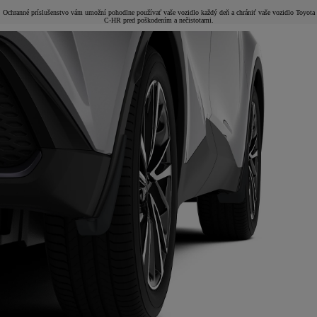
Ochranné príslušenstvo vám umožní pohodlne používať vaše vozidlo každý deň a chrániť vaše vozidlo Toyota
C-HR pred poškodením a nečistotami.