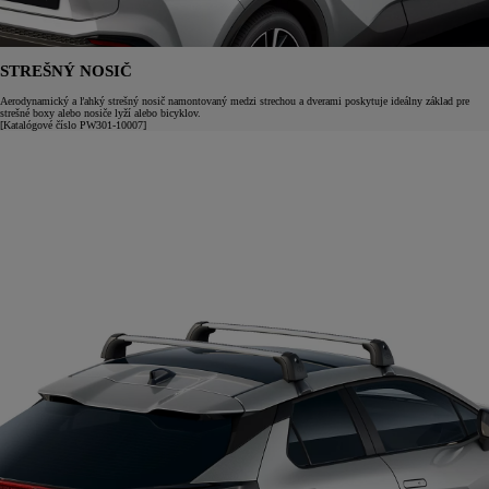
STREŠNÝ NOSIČ
Aerodynamický a ľahký strešný nosič namontovaný medzi strechou a dverami poskytuje ideálny základ pre
strešné boxy alebo nosiče lyží alebo bicyklov.
[Katalógové číslo PW301-10007]