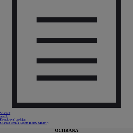
Stiahnuť
cenník
Kontaktovať predajcu
Stiahnuť cenník
(Opens in new window)
OCHRANA