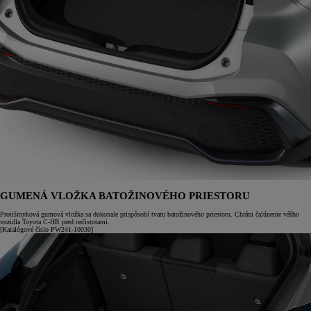
GUMENÁ VLOŽKA BATOŽINOVÉHO PRIESTORU
Protišmyková gumová vložka sa dokonale prispôsobí tvaru batožinového priestoru. Chráni čalúnenie vášho
vozidla Toyota C-HR pred nečistotami.
[Katalógové číslo PW241-10030]