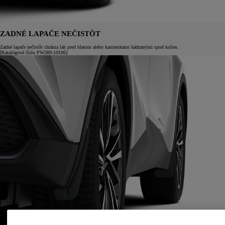
ZADNÉ LAPAČE NEČISTÔT
Zadné lapače nečistôt chránia lak pred blatom alebo kamienkami hádzanými spod kolies.
[Katalógové číslo PW389-10106]