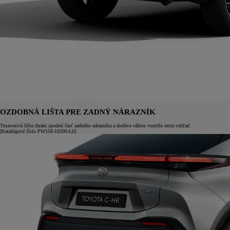
OZDOBNÁ LIŠTA PRE ZADNÝ NÁRAZNÍK
Tmavosivá lišta chráni spodnú časť zadného nárazníka a dodáva vášmu vozidlu extra vzhľad.
[Katalógové číslo PW158-10200-L6]