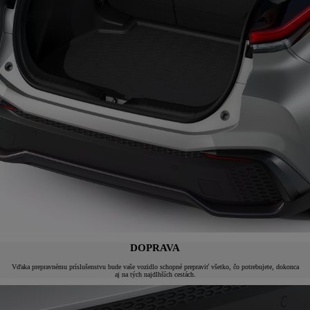
DOPRAVA
Vďaka prepravnému príslušenstvu bude vaše vozidlo schopné prepraviť všetko, čo potrebujete, dokonca
aj na tých najdlhších cestách.