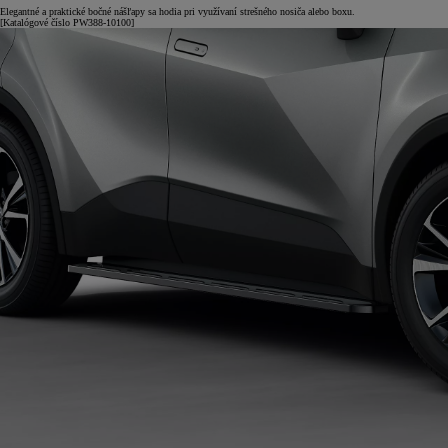
Elegantné a praktické bočné nášľapy sa hodia pri využívaní strešného nosiča alebo boxu.
[Katalógové číslo PW388-10100]