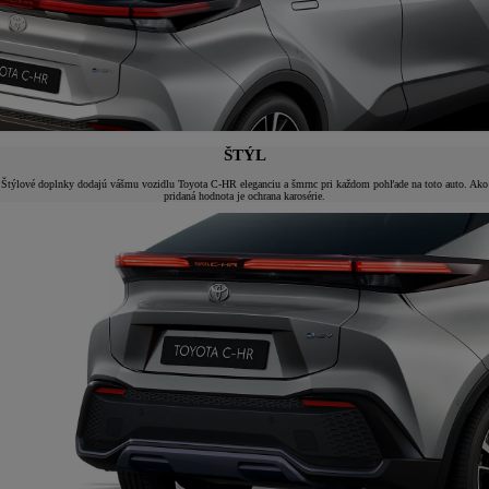
ŠTÝL
Štýlové doplnky dodajú vášmu vozidlu Toyota C-HR eleganciu a šmrnc pri každom pohľade na toto auto. Ako
pridaná hodnota je ochrana karosérie.