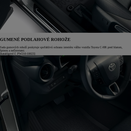
GUMENÉ PODLAHOVÉ ROHOŽE
Sada gumových rohoží poskytuje spoľahlivú ochranu interiéru vášho vozidla Toyota C-HR pred blatom,
špinou a nečistotami.
[katalógové č. PW210-10023]