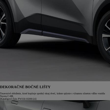
DEKORAČNÉ BOČNÉ LIŠTY
Tmavosivé obloženie, ktoré kopíruje spodný okraj dverí, krásne splynie s výraznou siluetou vášho vozidla
Toyota C-HR.
[Katalógové číslo PW150-10200-L6]