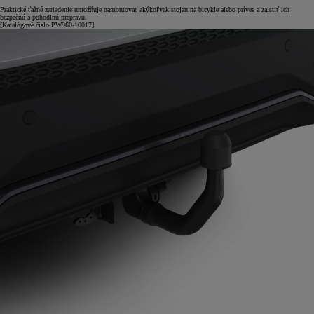
Praktické ťažné zariadenie umožňuje namontovať akýkoľvek stojan na bicykle alebo príves a zaistiť ich
bezpečnú a pohodlnú prepravu.
[Katalógové číslo PW960-10017]