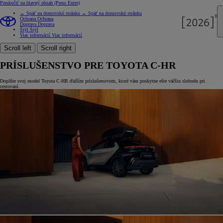
Preskočiť na hlavný obsah
(Press Enter)
← Späť na domovskú stránku
← Späť na domovskú stránku
Ochrana
Ochrana
Doprava
Doprava
Štýl
Štýl
Viac informácií
Viac informácií
Scroll left
Scroll right
PRÍSLUŠENSTVO PRE TOYOTA C-HR
Doplňte svoj model Toyota C-HR ďalším príslušenstvom, ktoré vám poskytne ešte väčšiu slobodu pri
cestovaní.