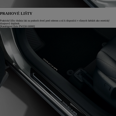
PRAHOVÉ LIŠTY
Praktické lišty chránia lak na prahoch dverí pred oderom a sú k dispozícii v rôznych farbách ako estetický
dizajnový doplnok.
[Katalógové číslo PW150-16000]