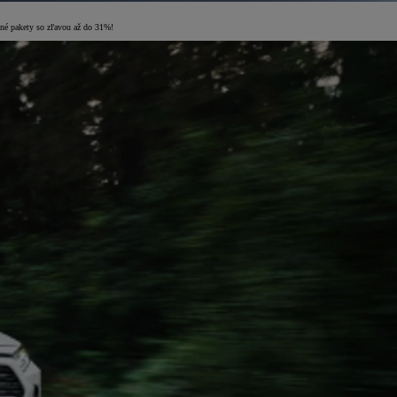
odné pakety so zľavou až do 31%!