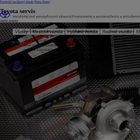
Preskočiť na hlavný obsah
(Press Enter)
Toyota servis
Vozidlá
Akciové ponuky
Firemní zákazníci
Financovanie a poistenie
Servis a príslušenst
Akčné ponuky
Špeciálna ponuka
Program pre firmy Toyota Business
Financovanie
Sezónne ponuky
Všetky
Mestské vozidlá
Hybridné vozidlá
Rodinné vozidlá
El
Bonus pri výkupe vozidla
Program pre firmy Toyota Business
Operatívny leasing KINTO ONE
Připravte sv
Nové Aygo X
Úžitkové vozidlá
Technológie
Poistenie
Celoročný 
HYBRID
Nové (skladové) vozidlá
Celkové prevádzkové náklady (TCO)
Toyota Trade – veľ
Jazdené a predvádzacie vozidlá
Kontakt s predstaviteľom Toyota
Príslušenstvo pre podnikanie
Najlepší hybrid pre podnikanie
Katalóg