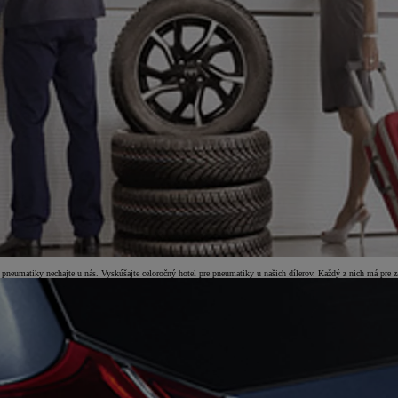
né pneumatiky nechajte u nás. Vyskúšajte celoročný hotel pre pneumatiky u našich dílerov. Každý z nich má pre