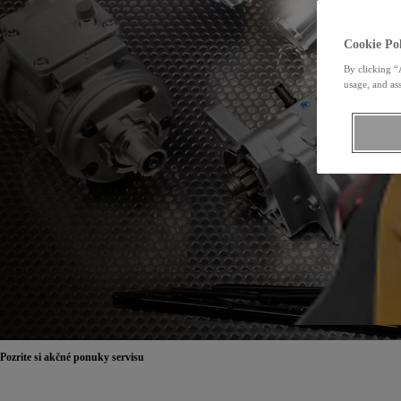
Cookie Pol
By clicking “
usage, and ass
Pozrite si akčné ponuky servisu