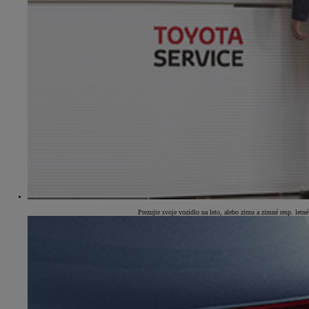
Prezujte svoje vozidlo na leto, alebo zimu a zimné resp. let