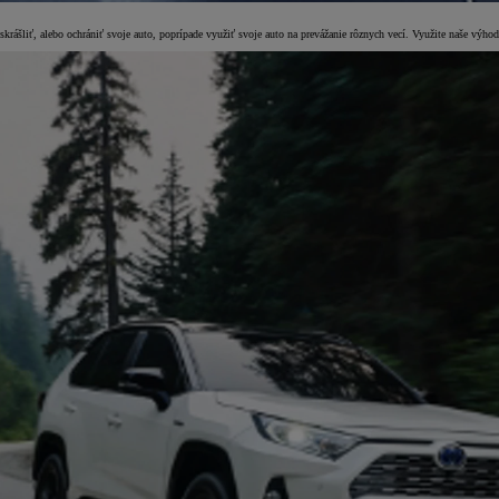
e skrášliť, alebo ochrániť svoje auto, poprípade využiť svoje auto na prevážanie rôznych vecí. Využite naše výh