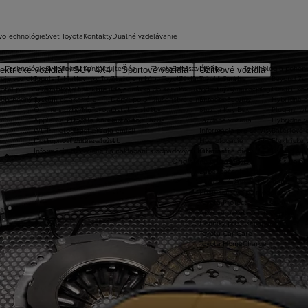
vo
Technológie
Svet Toyota
Kontakty
Duálné vzdelávanie
Technológie a konektivita
Svet Toyota
Kontaktujte nás
Toyota prestavby
Servis a údržba
Technológia pohon
ektrické vozidlá
SUV 4X4
Športové vozidlá
Úžitkové vozidlá
oje vozidlo na jar
Toyota T-Mate
Novinky Toyota
Zvažujem kúpu Toyoty
Základné informácie
Toyota Servis
Beyond Ze
hotel pre pneumatiky
Súťaž Toyota Car Care
Kontaktné údaje
Objednávka do servisu
Ponuka dostupných vozidiel
Výhodný servis - Program 3+
Elektrifiko
koobchodný predaj
Systém eCall
Kariéra
Dopyt po príslušenstve a náhradnom diely
Express Service
Hybridné e
Online služby/MyToyota
O nas
Ostatné služby
Služba Key Box
Plug-in hyb
Apple CarPlay™ a Android Auto®
Toyota vo svete
Testovacia jazda
Jazdené vozidlá
Hybridné v
WLTP metodika merania emisii
Toyota Way
Informácia pre servisy
Batériové e
Dostupnosť online služieb
Udržateľnosť
Homologácie
Elektrické 
Informácie o prevencii a nakladaní s odpadovými batériami
Originálne diely
Hybrid 48V
Originálne príslušenstvo
Let's go b
Zabezpečenie vozidiel
Akciové ťažné zariadenia
Príslušenstvo po modeloch
Toyota ProTect
Akciové pakety príslušenstva
Cenníky príslušenstva
Toyota Car Care
Toyota HomeCharge