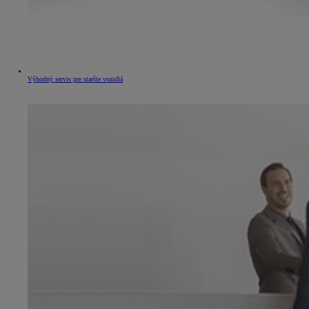
Výhodný servis pre staršie vozidlá
Od
16 690 €
s DPH
vr. zvýhodnenia
1 000 €
a bonusu za výkup
500 €
Nový Yaris Cross
HYBRID