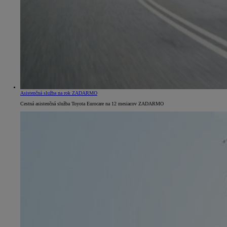
Od
22 390 €
s DPH
Asistenčná služba na rok ZADARMO
vr. zvýhodnenia
1 300 €
Cestná asistenčná služba Toyota Eurocare na 12 mesiacov ZADARMO
a bonusu za výkup
800 €
Corolla Sedan
AJ HYBRID