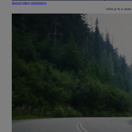
Akciové pakety príslušenstva
Určite aj Vy si chcet