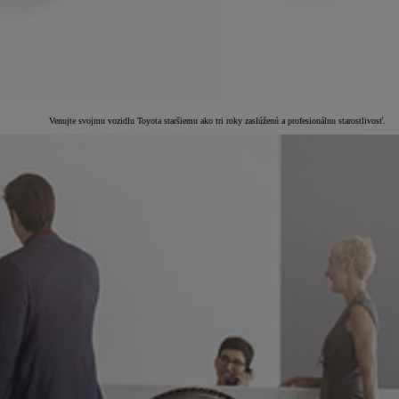
Venujte svojmu vozidlu Toyota staršiemu ako tri roky zaslúženú a profesionálnu starostlivosť.