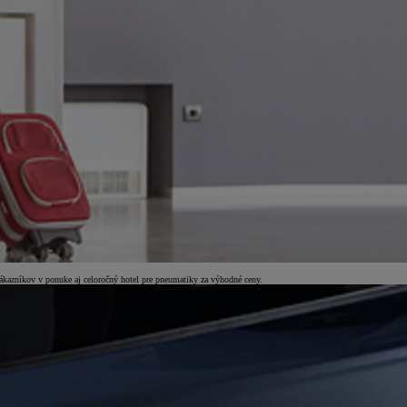
 zákazníkov v ponuke aj celoročný hotel pre pneumatiky za výhodné ceny.