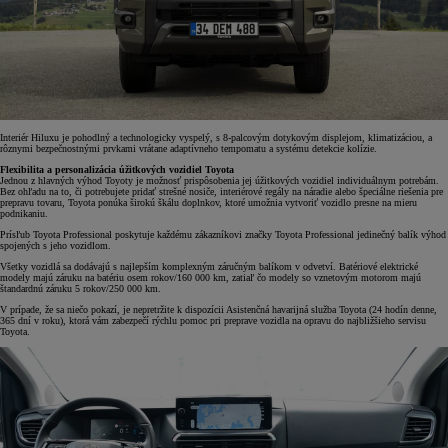
Interiér Hiluxu je pohodlný a technologicky vyspelý, s 8-palcovým dotykovým displejom, klimatizáciou, a
rôznymi bezpečnostnými prvkami vrátane adaptívneho tempomatu a systému detekcie kolízie.
Flexibilita a personalizácia úžitkových vozidiel Toyota
Jednou z hlavných výhod Toyoty je možnosť prispôsobenia jej úžitkových vozidiel individuálnym potrebám.
Bez ohľadu na to, či potrebujete pridať strešné nosiče, interiérové regály na náradie alebo špeciálne riešenia pre
prepravu tovaru, Toyota ponúka širokú škálu doplnkov, ktoré umožnia vytvoriť vozidlo presne na mieru
podnikaniu.
Prísľub Toyota Professional poskytuje každému zákazníkovi značky Toyota Professional jedinečný balík výhod
spojených s jeho vozidlom.
Všetky vozidlá sa dodávajú s najlepším komplexným záručným balíkom v odvetví. Batériové elektrické
modely majú záruku na batériu osem rokov/160 000 km, zatiaľ čo modely so vznetovým motorom majú
štandardnú záruku 5 rokov/250 000 km.
V prípade, že sa niečo pokazí, je nepretržite k dispozícii Asistenčná havarijná služba Toyota (24 hodín denne,
365 dní v roku), ktorá vám zabezpečí rýchlu pomoc pri preprave vozidla na opravu do najbližšieho servisu
Toyota.