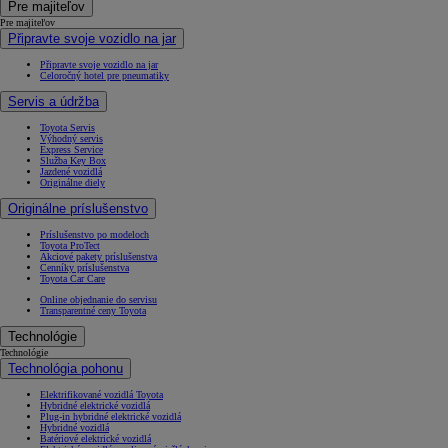
Pre majiteľov
Pre majiteľov
Připravte svoje vozidlo na jar
Připravte svoje vozidlo na jar
Celoročný hotel pre pneumatiky
Servis a údržba
Toyota Servis
Výhodný servis
Express Service
Služba Key Box
Jazdené vozidlá
Originálne diely
Originálne príslušenstvo
Príslušenstvo po modeloch
Toyota ProTect
Akciové pakety príslušenstva
Cenníky príslušenstva
Toyota Car Care
Online objednanie do servisu
Transparentné ceny Toyota
Technológie
Technológie
Technológia pohonu
Elektrifikované vozidlá Toyota
Hybridné elektrické vozidlá
Plug-in hybridné elektrické vozidlá
Hybridné vozidlá
Batériové elektrické vozidlá