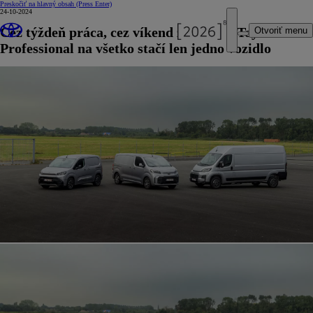
Preskočiť na hlavný obsah
(Press Enter)
24-10-2024
Cez týždeň práca, cez víkend zábava. S Toyota
Otvoriť menu
Professional na všetko stačí len jedno vozidlo