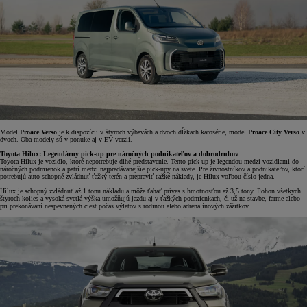
Model
Proace Verso
je k dispozícii v štyroch výbavách a dvoch dĺžkach karosérie, model
Proace City Verso
v
dvoch. Oba modely sú v ponuke aj v EV verzii.
Toyota Hilux: Legendárny pick-up pre náročných podnikateľov a dobrodruhov
Toyota Hilux je vozidlo, ktoré nepotrebuje dlhé predstavenie. Tento pick-up je legendou medzi vozidlami do
náročných podmienok a patrí medzi najpredávanejšie pick-upy na svete. Pre živnostníkov a podnikateľov, ktorí
potrebujú auto schopné zvládnuť ťažký terén a prepraviť ťažké náklady, je Hilux voľbou číslo jedna.
Hilux je schopný zvládnuť až 1 tonu nákladu a môže ťahať príves s hmotnosťou až 3,5 tony. Pohon všetkých
štyroch kolies a vysoká svetlá výška umožňujú jazdu aj v ťažkých podmienkach, či už na stavbe, farme alebo
pri prekonávaní nespevnených ciest počas výletov s rodinou alebo adrenalínových zážitkov.