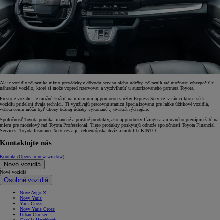
Ak je vozidlo zákazníka mimo prevádzky z dôvodu servisu alebo údržby, zákazník má možnosť zabezpečiť si
náhradné vozidlo, ktoré si môže vopred rezervovať a vyzdvihnúť u autorizovaného partnera Toyota.
Prestoje vozidiel je možné skrátiť na minimum aj pomocou služby Express Service, v rámci ktorej sú k
vozidlu pridelení dvaja technici. Tí využívajú pracovnú stanicu špecializovanú pre ľahké úžitkové vozidlá,
vďaka čomu môžu byť úkony bežnej údržby vykonané aj dvakrát rýchlejšie.
Spoločnosť Toyota ponúka finančné a poistné produkty, ako aj produkty lízingu a zmluvného prenájmu šité na
mieru pre modelový rad Toyota Professional. Tieto produkty poskytujú odnože spoločnosti Toyota Financial
Services, Toyota Insurance Services a jej celoeurópska divízia mobility KINTO.
Kontaktujte nás
Kontakt
(Opens in new window)
Nové vozidlá
Nové vozidlá
Osobné vozidlá
Nové Aygo X
Nový Yaris
Yaris Cross
Nový Yaris Cross
Urban Cruiser
Corolla Hatchback