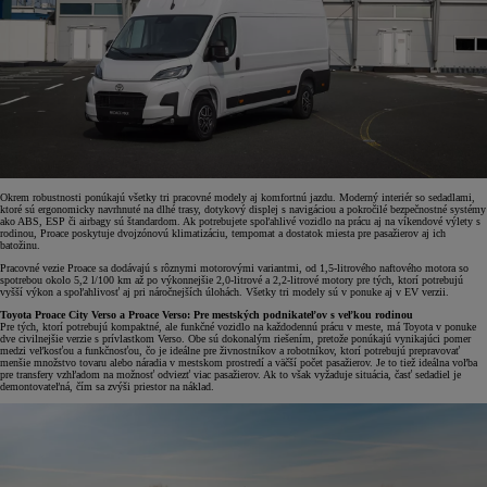
Okrem robustnosti ponúkajú všetky tri pracovné modely aj komfortnú jazdu. Moderný interiér so sedadlami,
ktoré sú ergonomicky navrhnuté na dlhé trasy, dotykový displej s navigáciou a pokročilé bezpečnostné systémy
ako ABS, ESP či airbagy sú štandardom. Ak potrebujete spoľahlivé vozidlo na prácu aj na víkendové výlety s
rodinou, Proace poskytuje dvojzónovú klimatizáciu, tempomat a dostatok miesta pre pasažierov aj ich
batožinu.
Pracovné vezie Proace sa dodávajú s rôznymi motorovými variantmi, od 1,5-litrového naftového motora so
spotrebou okolo 5,2 l/100 km až po výkonnejšie 2,0-litrové a 2,2-litrové motory pre tých, ktorí potrebujú
vyšší výkon a spoľahlivosť aj pri náročnejších úlohách. Všetky tri modely sú v ponuke aj v EV verzii.
Toyota Proace City Verso a Proace Verso: Pre mestských podnikateľov s veľkou rodinou
Pre tých, ktorí potrebujú kompaktné, ale funkčné vozidlo na každodennú prácu v meste, má Toyota v ponuke
dve civilnejšie verzie s prívlastkom Verso. Obe sú dokonalým riešením, pretože ponúkajú vynikajúci pomer
medzi veľkosťou a funkčnosťou, čo je ideálne pre živnostníkov a robotníkov, ktorí potrebujú prepravovať
menšie množstvo tovaru alebo náradia v mestskom prostredí a väčší počet pasažierov. Je to tiež ideálna voľba
pre transfery vzhľadom na možnosť odviezť viac pasažierov. Ak to však vyžaduje situácia, časť sedadiel je
demontovateľná, čím sa zvýši priestor na náklad.