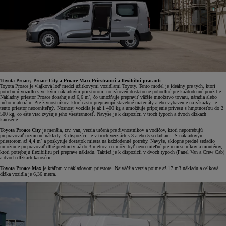
Toyota Proace, Proace City a Proace Max: Priestranní a flexibilní pracanti
Toyota Proace je vlajková loď medzi úžitkovými vozidlami Toyoty. Tento model je ideálny pre tých, ktorí
potrebujú vozidlo s veľkým nákladným priestorom, no zároveň dostatočne pohodlné pre každodenné použitie.
Nákladný priestor Proace dosahuje až 6,6 m³, čo umožňuje prepraviť väčšie množstvo tovaru, náradia alebo
iného materiálu. Pre živnostníkov, ktorí často prepravujú stavebné materiály alebo vybavenie na zákazky, je
tento priestor neoceniteľný. Nosnosť vozidla je až 1 400 kg a umožňuje pripojenie prívesu s hmotnosťou do 2
500 kg, čo ešte viac zvyšuje jeho všestrannosť. Navyše je k dispozícii v troch typoch a dvoch dĺžkach
karosérie.
Toyota Proace City
je menšia, tzv. van, verzia určená pre živnostníkov a vodičov, ktorí nepotrebujú
prepravovať rozmerné náklady. K dispozícii je v troch verziách s 3 alebo 5 sedadlami. S nákladovým
priestorom až 4,4 m³ a poskytuje dostatok miesta na každodenné potreby. Navyše, sklopné predné sedadlo
umožňuje prepravovať dlhé predmety až do 3 metrov, čo môže byť neoceniteľné pre remeselníkov a montérov,
ktorí potrebujú flexibilitu pri preprave nákladu. Taktiež je k dispozícii v dvoch typoch (Panel Van a Crew Cab)
a dvoch dĺžkach karosérie.
Toyota Proace Max
je kráľom v nákladovom priestore. Najväčšia verzia pojme až 17 m3 nákladu a celková
dĺžka vozidla je 6,36 metra.