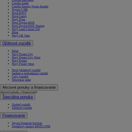
Corolla Sedan
Corolla Touring Sports Kombi
Toyota C-HR
Nová RAV4
Nová Camry
Nový Prius
Nová Toyota bZ4X
Nová Toyota bZ4X Touring
Nový Land Cruiser 250
Mirai
Nový GR Yaris
Úžitkové vozidlá
Hilux
Nový Proace City
Nový Proace City Verso
Nový Proace
Nový Proace Verso
Nové (skladové) vozidlá
Jazdené a predvádzacie vozidlá
Ceny vozidiel
Testovacia jazda
Akciové ponuky a financovanie
Akciové ponuky a financovanie
Špeciálna ponuka
Osobné vozidlá
Úžitkové vozidlá
Financovanie
Toyota Financial Services
Operatívny leasing KINTO ONE