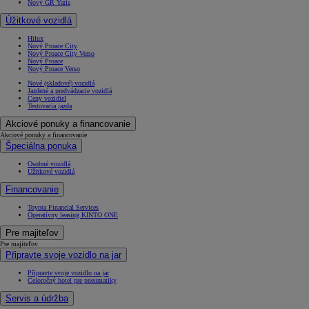
Nový GR Yaris
Úžitkové vozidlá
Hilux
Nový Proace City
Nový Proace City Verso
Nový Proace
Nový Proace Verso
Nové (skladové) vozidlá
Jazdené a predvádzacie vozidlá
Ceny vozidiel
Testovacia jazda
Akciové ponuky a financovanie
Akciové ponuky a financovanie
Špeciálna ponuka
Osobné vozidlá
Úžitkové vozidlá
Financovanie
Toyota Financial Services
Operatívny leasing KINTO ONE
Pre majiteľov
Pre majiteľov
Připravte svoje vozidlo na jar
Připravte svoje vozidlo na jar
Celoročný hotel pre pneumatiky
Servis a údržba