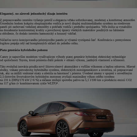
Elegantný, no zároveň jednoduchý dizajn interiéru
Z prepracovaného interiéru vyžaruje prestíž a elegancia vďaka sofistikovanej, modernej a komfortnej atmosfére.
Ústredným bodom kokpitu obopínajúceho vodiča je nový displej multimediálneho systému na stredovom
paneli pri zachovaní vzdušnej atmosféry z pohľadu vodiča i predného spolujazdca. Veľa úsilia sa vynaložilo
na dosiahnutie konzistentnej kvality a povrchovej úpravy všetkých materiálov použitých na čalúnenie
a obloženie, čo dodalo interiéru harmonický a luxusný vzhľad.
Súčasťou novo koncipovaného prístrojového panelu je výrazná vystúpená časť. Konštrukcia s premyslenou
logikou prepája celý rad komplexných súčastí do jedného celku.
Piata generácia hybridného pohonu
Camry je najnovším modelom využívajúcim výhody piatej generácie hybridnej elektrickej technológie
od spoločnosti Toyota, ktorá priniesla ďalší pokrok v oblasti výkonu, jazdných vlastností a účinnosti.
Táto evolučná inovácia prináša nový lítiovo-iónový akumulátor s vyšším výkonom a lepšou odozvou. Hlavné
zložky, vrátane prevodovky hybridného systému, elektrických motorgenerátorov a invertora, sú prepracované
tak, aby sa znížili vnútorné straty a ušetrila sa hmotnosť i priestor. Uvedené zmeny v spojení s osvedčeným
2,5-litrovým štvorvalcovým hybridným motorom zvyšujú maximálny výkon celého systému
na 231 k (DIN)/170 kW (+6 %) a súčasne znižujú spotrebu paliva na 5,1 l/100 km a produkciu emisií CO2
na 117 g/km (v kombinovanom cykle WLTP)*.