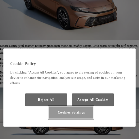
Model Camry je už takmer 40 rokov globálnym modelom značky Toyota. Je to sedan definujúci celý segment,
ktorý sa na mnohých trhoch pravidelne teší postaveniu najpredávanejšieho modelu a slúži ako vlajková loď
značky. Od jeho uvedenia na trh sa predalo na celom svete viac ako 21 miliónov kusov.
Uvedením nového modelu Camry sa posilňujú kvality, ktoré zachovajú jeho obľúbenosť medzi vodičmi, ktorí
uprednostňujú sedan pred inými typmi vozidiel. Spoločnosť Toyota sa zamerala na zdokonalenie dizajnu
Cookie Policy
a zážitku z jazdy bez toho, aby došlo k oslabeniu dojmu, že model je skutočným sedanom.
By clicking “Accept All Cookies”, you agree to the storing of cookies on your
Nový štýl vozidla okamžite zapôsobí dynamickou prednou časťou, ostro tvarovanými svetlami a výraznými
bočnými líniami, ktoré sa tiahnu po celej dĺžke karosérie. Vo vnútri nový vzhľad ponúka charakter otvoreného
device to enhance site navigation, analyze site usage, and assist in our marketing
kokpitu pre vodiča i spolujazdca, pričom mimoriadne úsilie bolo venované navodeniu luxusného dojmu
prostredníctvom efektu dokonalej harmónie čalúnenia, materiálov a povrchov.
efforts.
Reject All
Accept All Cookies
Cookies Settings