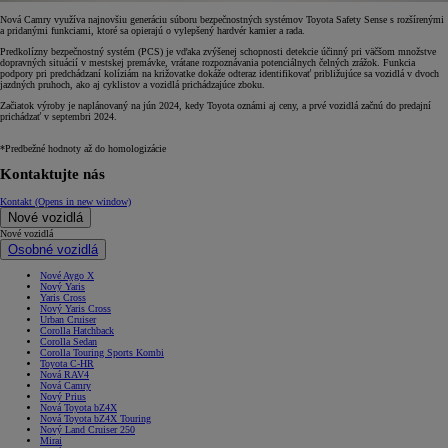
Nová Camry využíva najnovšiu generáciu súboru bezpečnostných systémov Toyota Safety Sense s rozšírenými
a pridanými funkciami, ktoré sa opierajú o vylepšený hardvér kamier a rada.
Predkolízny bezpečnostný systém (PCS) je vďaka zvýšenej schopnosti detekcie účinný pri väčšom množstve
dopravných situácií v mestskej premávke, vrátane rozpoznávania potenciálnych čelných zrážok. Funkcia
podpory pri predchádzaní kolíziám na križovatke dokáže odteraz identifikovať približujúce sa vozidlá v dvoch
jazdných pruhoch, ako aj cyklistov a vozidlá prichádzajúce zboku.
Začiatok výroby je naplánovaný na jún 2024, kedy Toyota oznámi aj ceny, a prvé vozidlá začnú do predajní
prichádzať v septembri 2024.
*Predbežné hodnoty až do homologizácie
Kontaktujte nás
Kontakt
(Opens in new window)
Nové vozidlá
Nové vozidlá
Osobné vozidlá
Nové Aygo X
Nový Yaris
Yaris Cross
Nový Yaris Cross
Urban Cruiser
Corolla Hatchback
Corolla Sedan
Corolla Touring Sports Kombi
Toyota C-HR
Nová RAV4
Nová Camry
Nový Prius
Nová Toyota bZ4X
Nová Toyota bZ4X Touring
Nový Land Cruiser 250
Mirai