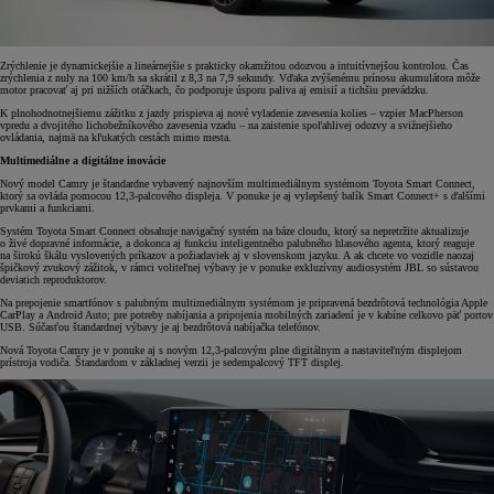
Zrýchlenie je dynamickejšie a lineárnejšie s prakticky okamžitou odozvou a intuitívnejšou kontrolou. Čas
zrýchlenia z nuly na 100 km/h sa skrátil z 8,3 na 7,9 sekundy. Vďaka zvýšenému prínosu akumulátora môže
motor pracovať aj pri nižších otáčkach, čo podporuje úsporu paliva aj emisií a tichšiu prevádzku.
K plnohodnotnejšiemu zážitku z jazdy prispieva aj nové vyladenie zavesenia kolies – vzpier MacPherson
vpredu a dvojitého lichobežníkového zavesenia vzadu – na zaistenie spoľahlivej odozvy a svižnejšieho
ovládania, najmä na kľukatých cestách mimo mesta.
Multimediálne a digitálne inovácie
Nový model Camry je štandardne vybavený najnovším multimediálnym systémom Toyota Smart Connect,
ktorý sa ovláda pomocou 12,3-palcového displeja. V ponuke je aj vylepšený balík Smart Connect+ s ďalšími
prvkami a funkciami.
Systém Toyota Smart Connect obsahuje navigačný systém na báze cloudu, ktorý sa nepretržite aktualizuje
o živé dopravné informácie, a dokonca aj funkciu inteligentného palubného hlasového agenta, ktorý reaguje
na širokú škálu vyslovených príkazov a požiadaviek aj v slovenskom jazyku. A ak chcete vo vozidle naozaj
špičkový zvukový zážitok, v rámci voliteľnej výbavy je v ponuke exkluzívny audiosystém JBL so sústavou
deviatich reproduktorov.
Na prepojenie smartfónov s palubným multimediálnym systémom je pripravená bezdrôtová technológia Apple
CarPlay a Android Auto; pre potreby nabíjania a pripojenia mobilných zariadení je v kabíne celkovo päť portov
USB. Súčasťou štandardnej výbavy je aj bezdrôtová nabíjačka telefónov.
Nová Toyota Camry je v ponuke aj s novým 12,3-palcovým plne digitálnym a nastaviteľným displejom
prístroja vodiča. Štandardom v základnej verzii je sedempalcový TFT displej.