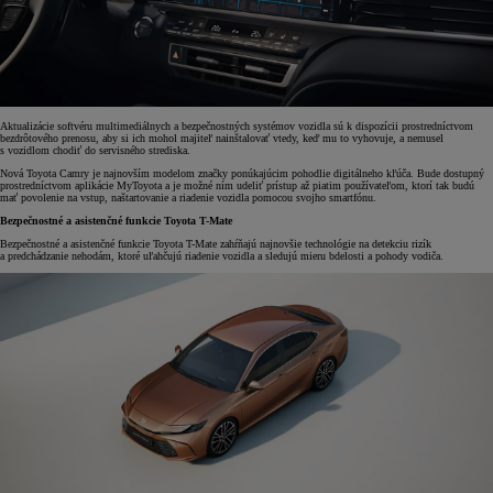
Aktualizácie softvéru multimediálnych a bezpečnostných systémov vozidla sú k dispozícii prostredníctvom
bezdrôtového prenosu, aby si ich mohol majiteľ nainštalovať vtedy, keď mu to vyhovuje, a nemusel
s vozidlom chodiť do servisného strediska.
Nová Toyota Camry je najnovším modelom značky ponúkajúcim pohodlie digitálneho kľúča. Bude dostupný
prostredníctvom aplikácie MyToyota a je možné ním udeliť prístup až piatim používateľom, ktorí tak budú
mať povolenie na vstup, naštartovanie a riadenie vozidla pomocou svojho smartfónu.
Bezpečnostné a asistenčné funkcie Toyota T-Mate
Bezpečnostné a asistenčné funkcie Toyota T-Mate zahŕňajú najnovšie technológie na detekciu rizík
a predchádzanie nehodám, ktoré uľahčujú riadenie vozidla a sledujú mieru bdelosti a pohody vodiča.