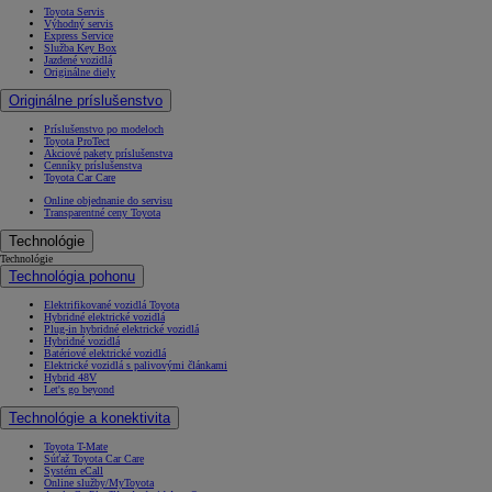
Toyota Servis
Výhodný servis
Express Service
Služba Key Box
Jazdené vozidlá
Originálne diely
Originálne príslušenstvo
Príslušenstvo po modeloch
Toyota ProTect
Akciové pakety príslušenstva
Cenníky príslušenstva
Toyota Car Care
Online objednanie do servisu
Transparentné ceny Toyota
Technológie
Technológie
Technológia pohonu
Elektrifikované vozidlá Toyota
Hybridné elektrické vozidlá
Plug-in hybridné elektrické vozidlá
Hybridné vozidlá
Batériové elektrické vozidlá
Elektrické vozidlá s palivovými článkami
Hybrid 48V
Let's go beyond
Technológie a konektivita
Toyota T-Mate
Súťaž Toyota Car Care
Systém eCall
Online služby/MyToyota