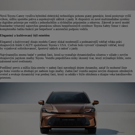
Nová Toyota Camry využíva hybridnú elektrickú technológiu pohonu piatej generácie, ktorá poskytuje vyšší
výkon, nižšiu spotrebu paliva a uspokojivejší zážitok z jazdy. K dispozícii sú nové multimediálne systémy
a digitálne prístroje pre vodiča s jednoduchším a rýchlejším pripojením a odozvou. Zároveň je nový model
štandardne vybavený najnovšou generáciou súboru bezpečnostných systémov Toyota Safety Sense v rámci
komplexného balíka funkcií pre bezpečnosť a asistenčnú podporu vodiča.
Elegantný a kultivovaný štýl exteriéru
Elegantný a kultivovaný dizajn modelu Camry získal modernejší a podmanivejší vzhľad vďaka práci
dizajnových štúdií CALTY spoločnosti Toyota v USA. Cieľom bolo vytvoriť výraznejší vzhľad, ktorý
by vyjadroval sofistikovanosť, športový nádych a radosť z jazdy.
Najvýraznejšiu zmenu badať v prednej časti, ktorá sa vyznačuje dynamickejšou siluetou v súlade s novým
dizajnovým jazykom značky Toyota. Vozidlu prepožičiava nízky skosený tvar, ktorý zvýrazňujú štíhle, ostro
zalomené nové svetlomety.
Predĺžený previs a nižšia línia strechy v zadnej časti navodzujú dojem dynamiky, zatiaľ čo mohutné línie
po boku vozidla sa zbiehajú pri zadnom logu značky. Zadná časť vozidla zaujme novým dizajnom združených
svetiel a evokuje dynamický tvar prednej časti, ktorý sa odráža v štýle obloženia a dizajne veka batožinového
priestoru.