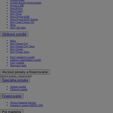
Corolla Touring Sports Kombi
Toyota C-HR
Nová RAV4
Nová Camry
Nový Prius
Nová Toyota bZ4X
Nová Toyota bZ4X Touring
Nový Land Cruiser 250
Mirai
Nový GR Yaris
Úžitkové vozidlá
Hilux
Nový Proace City
Nový Proace City Verso
Nový Proace
Nový Proace Verso
Nové (skladové) vozidlá
Jazdené a predvádzacie vozidlá
Ceny vozidiel
Testovacia jazda
Akciové ponuky a financovanie
Akciové ponuky a financovanie
Špeciálna ponuka
Osobné vozidlá
Úžitkové vozidlá
Financovanie
Toyota Financial Services
Operatívny leasing KINTO ONE
Pre majiteľov