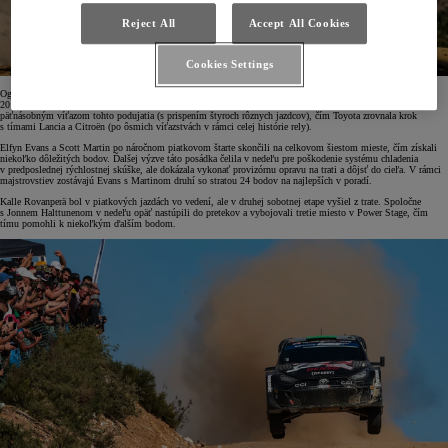
Reject All
Accept All Cookies
Cookies Settings
Ogier má teraz na konte najviac víťazstiev v Portugalsku zo všetkých jazdcov WRC – potom, čo v roku
2017 dorovnal rekord piatich titulov, ktoré získala fínska legenda Markku Alén. TGR-WRT je teraz tiež
päťnásobným víťazom tohto podujatia (s prispením štyroch rôznych jazdcov), čím Toyota zrovnala krok
s tímami Lancia a Citroën (po ôsmich víťazstvách v rámci celej histórie rely).
Elfyn Evans a Scott Martin po náročnom piatkovom štarte skončili na celkovom šiestom mieste, čím získali
niekoľko dôležitých bodov. Ďalšej výzve táto posádka čelila v nedeľu pre poškodenie systému chladenia
v predposlednej rýchlostnej skúške, ale dokázala vykonať provizórnu opravu na trati a dôjsť do cieľa. V rámci
majstrovstiev zostávajú Evans s Martinom druhí so stratou 24 bodov na najlepších v poradí.
Kalle Rovanperä bol v piatkových jazdách vo vedení, ale v druhej sobotnej etape vyšiel z trate. Spoločne
s Jonnem Halttunenom v nedeľu opäť nastúpili do pretekov a vybojovali tretie miesto v Power Stage, čím
tímu pomohli k niekoľkým ďalším bodom.