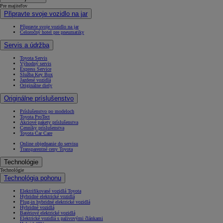
Pre majiteľov
Připravte svoje vozidlo na jar
Připravte svoje vozidlo na jar
Celoročný hotel pre pneumatiky
Servis a údržba
Toyota Servis
Výhodný servis
Express Service
Služba Key Box
Jazdené vozidlá
Originálne diely
Originálne príslušenstvo
Príslušenstvo po modeloch
Toyota ProTect
Akciové pakety príslušenstva
Cenníky príslušenstva
Toyota Car Care
Online objednanie do servisu
Transparentné ceny Toyota
Technológie
Technológie
Technológia pohonu
Elektrifikované vozidlá Toyota
Hybridné elektrické vozidlá
Plug-in hybridné elektrické vozidlá
Hybridné vozidlá
Batériové elektrické vozidlá
Elektrické vozidlá s palivovými článkami