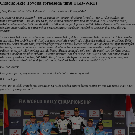
Citácie: Akio Toyoda (predseda tímu TGR-WRT)
„Seb, Vincent, blahoželám k dvom víťazstvám za sebou v Portugalsku!
Seb zostával ľadovo pokojný – bez ohľadu na to, po ako náročnom štrku šiel. Seb sa vždy dokázal na
fanúšikov usmievať – bez ohľadu na to, ako tesná a elektrizujúca táto súťaž bola. Keď k niečomu došlo,
pokojne informoval technikov o situácii a vrátil sa do boja. A potom prešiel cieľovú čiaru v najlepšom čase zo
všetkých. Som vďačný, že v tíme máme v radoch jazdcov takéhoto skutočného profesionála. Seb, ešte raz
ďakujem.
Tento víkend bol v niečom sklamaním, ale v niečom bol aj dobrý. Sklamaním bolo, že naše tri ďalšie vozidlá
to nezvládli bez problémov. Aj vlani sme toto podujatie vyhrali, ale ďalšie dve vozidlá mali problémy. Takže
tento rok naším cieľom bolo, aby všetky štyri vozidlá nemali žiadne ťažkosti, ale výsledok bol opäť frustrujúci.
Na druhej strane je dobré – a z toho mám radosť – že tím v porovnaní s minulosťou zostal pokojný bez
ohľadu na to, aký veľký problém nastal. Počas víkendu sa udialo veľa vecí, ale počul som, že všetci zostali
pokojní a pokúsili sa nájsť riešenie. Je pekné sledovať, ako tím rastie. Tím silnie s tým, ako silnie každý z
jeho členov, a ako silnie tím, GR YARIS Rally1 bude stále lepší a silnejší. Stále máme v tejto sezóne pred
sebou množstvo náročných podujatí, ale verím, že všetci budeme v tíme aj naďalej rásť.
P.S. pre Scotta:
Dávajme si pozor, aby sme na nič nezabúdali! Ale bol si skvelou oporou!
P.S. pre Elfyna:
Viem, ako sa cítiš, pretože môj navigátor na niečo zabúda celkom často! Možno by sme ako jazdci mali skúsiť
pomáhať aj navigátorom!“