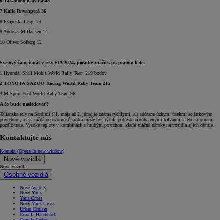
6 Takamoto Katsuta 49
7 Kalle Rovanperä 36
8 Esapekka Lappi 23
9 Andreas Mikkelsen 14
10 Oliver Solberg 12
Svetový šampionát v rely FIA 2024, poradie značiek po piatom kole:
1 Hyundai Shell Mobis World Rally Team 219 bodov
2 TOYOTA GAZOO Racing World Rally Team 215
3 M-Sport Ford World Rally Team 96
A čo bude nasledovať?
Talianska rely na Sardínii (31. mája až 2. júna) je známa rýchlymi, ale súčasne úzkymi úsekmi so štrkovým
povrchom, a tak každá nepozornosť jazdca môže byť rýchle potrestaná odhalenými balvanmi alebo stromami
pozdĺž trate. Vysoké teploty v kombinácii s hrubým povrchom kladú značné nároky na vozidlá aj ich obutie.
Kontaktujte nás
Kontakt
(Opens in new window)
Nové vozidlá
Nové vozidlá
Osobné vozidlá
Nové Aygo X
Nový Yaris
Yaris Cross
Nový Yaris Cross
Urban Cruiser
Corolla Hatchback
Corolla Sedan