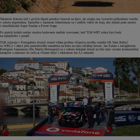
Takamoto Katsuta tiež v prvých fázach pretekov bojoval na špici, ale stopku mu vystavilo poškodenie vozidla
v sobotu dopoludnia. Spoločne s Aaronom Johnstonom sa v nedeľu vrátili do boja, aby získali piate miesto
v klasifikáciách Super Sunday a Power Stage.
Po piatich kolách sezóny zostáva bodovanie značiek vyrovnané, keď TGR-WRT stráca štyri body
na najlepšieho v poradí.
TGR oslavuje v Portugalsku dvojitý triumf vďaka prvému víťazstvu nového vozidla GR Yaris Rally2
vo WRC2 v rámci jeho premiérového nasadenia na štrku na tejto súťažnej úrovni. Jan Solans s navigátorom
Rodrigom Sanjuanom (Teo Martín Motorsport) sa v sobotu dokázali dostať na čelo tejto vysoko konkurenčnej
kategórie a nakoniec do cieľa aj víťazne dôjsť s náskokom iba 3,2 sekundy.