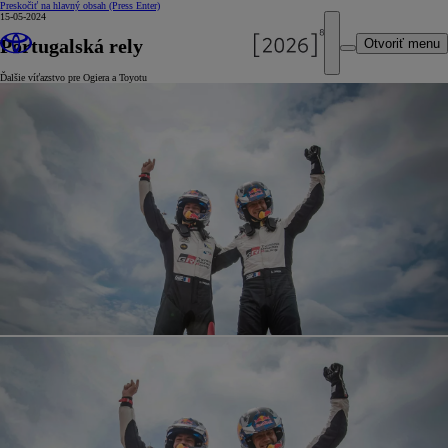
Preskočiť na hlavný obsah
(Press Enter)
15-05-2024
Portugalská rely
Otvoriť menu
Ďalšie víťazstvo pre Ogiera a Toyotu