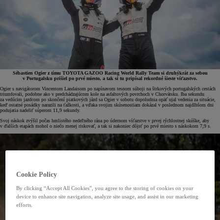
Sébastien Ogier z tímu TOYOTA GAZOO Racing World Rally Team si druhýkrát za sebou
v Portugalsku prišiel po prvé miesto, a tak si tu pripísal rekordné šieste víťazstvo.
Ogier s navigátorom Vincentom Landaisom po napínavom tesnom súboji na štrkových portugalských cestách
triumfovali, podobne ako v predchádzajúcom kole na asfaltových povrchoch v Chorvátsku. Iba sekundu
za vedúcim jazdcom po skončení piatkových jázd sa Ogier v sobotu dopoludnia opäť ujal vedenia za situácie,
keď ostatné posádky narazili na ťažkosti, a vďaka svojim skúsenostiam dokázal v poslednom najdlhšom dni
podujatia nadeliť súperom 11,9 sekundy.
Svoj náskok zvýšil počas hmlistého nedeľného rána po údernom víťazstve v prvej rýchlostnej skúške, aby
v ďalších etapách mohol o niečo menej riskovať, a tak si nakoniec dôjsť po prvé miesto s náskokom 7,9 s.
Cookie Policy
By clicking “Accept All Cookies”, you agree to the storing of cookies on your
device to enhance site navigation, analyze site usage, and assist in our marketing
efforts.