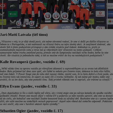
Jari-Matti Latvala (šéf tímu)
„Víťazstvo v rely, to je vždy skvelý pocit, ale máme ohromnú radosť, že sme si došli po ďalšie víťazstvo so
Sebom tu v Portugalsku, a tak nadviazali na víťaznú šnúru na tejto skvelej akcii. Je zaujímavé sledovať, ako
skvele Seb k týmto podujatiam pristupuje a ako zvláda situáciu pod tlakom: dokladuje to, prečo je
osemnásobným majstrom sveta a teraz má aj rekordných šesť víťazstiev na tomto podujatí. Celkovo
samozrejme máme trochu zmiešané pocity, pretože sme do šampionátu nezískali toľko bodov, koľko by sme
chceli. Ale situácia je jednoducho taká, a tak sa musíme vrátiť do hry na nasledujúcich podujatiach.“
Kalle Rovanperä (jazdec, vozidlo č. 69)
„Veľká vďaka tímu za opravu vozidla po včerajšom sklamaní a ospravedlňujem sa za stratu tak dôležitých
bodov. Bolo príjemné byť dnes zase späť, ale ľahké to nebolo pre čistenie trate, dokonca to bolo ešte ťažšie,
než sme čakali. V Power Stage sme do toho dali naozaj všetko, myslel som, že to bola dobrá a čistá jazda, ale
to čistenie bolo tak intenzívne, že súperi za nami išli o trochu rýchlejšie. Aj tak máme pár bodov, takže sme
urobili, čo sa len dalo, aby sme pomohli tímu. Taký priebeh víkendu sme si nepriali, ale vrátime sa silnejší.“
Elfyn Evans (jazdec, vozidlo č. 33)
„Dnes dopoludnia to šlo o niečo lepšie než včera, ale v tretej etape sme po náraze kameňa do spodku vozidla
poškodili chladič. Potom sme museli dôjsť v režime EV a podarilo sa nám vozidlo opraviť, aby sme sa dostali
až do cieľa, ale bohužiaľ sme nezískali žiadne bonusové body za súťažný deň. Rozhodne sme sa s autom lepšie
zžili, ale stále musíme na niekoľkých veciach popracovať. Aspoň nám víkend dal niekoľko odpovedí. Pokúsime
sa veci otočiť, aby sme v Sardínii ukázali lepšie výsledky.“
Sébastien Ogier (jazdec, vozidlo č. 17)