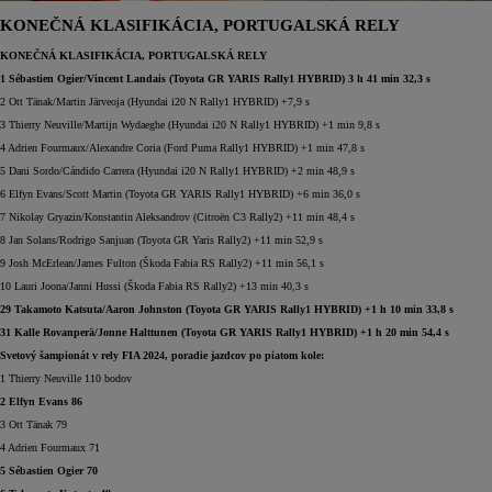
KONEČNÁ KLASIFIKÁCIA, PORTUGALSKÁ RELY
KONEČNÁ KLASIFIKÁCIA, PORTUGALSKÁ RELY
1 Sébastien Ogier/Vincent Landais (Toyota GR YARIS Rally1 HYBRID) 3 h 41 min 32,3 s
2 Ott Tänak/Martin Järveoja (Hyundai i20 N Rally1 HYBRID) +7,9 s
3 Thierry Neuville/Martijn Wydaeghe (Hyundai i20 N Rally1 HYBRID) +1 min 9,8 s
4 Adrien Fourmaux/Alexandre Coria (Ford Puma Rally1 HYBRID) +1 min 47,8 s
5 Dani Sordo/Cándido Carrera (Hyundai i20 N Rally1 HYBRID) +2 min 48,9 s
6 Elfyn Evans/Scott Martin (Toyota GR YARIS Rally1 HYBRID) +6 min 36,0 s
7 Nikolay Gryazin/Konstantin Aleksandrov (Citroën C3 Rally2) +11 min 48,4 s
8 Jan Solans/Rodrigo Sanjuan (Toyota GR Yaris Rally2) +11 min 52,9 s
9 Josh McErlean/James Fulton (Škoda Fabia RS Rally2) +11 min 56,1 s
10 Lauri Joona/Janni Hussi (Škoda Fabia RS Rally2) +13 min 40,3 s
29 Takamoto Katsuta/Aaron Johnston (Toyota GR YARIS Rally1 HYBRID) +1 h 10 min 33,8 s
31 Kalle Rovanperä/Jonne Halttunen (Toyota GR YARIS Rally1 HYBRID) +1 h 20 min 54,4 s
Svetový šampionát v rely FIA 2024, poradie jazdcov po piatom kole:
1 Thierry Neuville 110 bodov
2 Elfyn Evans 86
3 Ott Tänak 79
4 Adrien Fourmaux 71
5 Sébastien Ogier 70