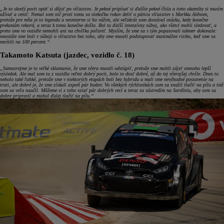
„Je to skvelý pocit opäť si dôjsť po víťazstvo. Je pekné pripísať si ďalšie pekné čísla a tieto okamihy si musím
užívať a ceniť. Nemal som nič proti tomu sa niekoľko rokov deliť o päticu víťazstiev s Markku Alénom,
pretože pre mňa je to legenda a nesmierne si ho vážim, ale veľakrát som dostával otázku, kedy konečne
prekonám rekord, a teraz k tomu konečne došlo. Bol to ďalší intenzívny súboj, ako všetci mohli sledovať, a
preto sme vo vozidle nemohli ani na chvíľku poľaviť. Myslím, že sme sa s tým popasovali takmer dokonale:
neustále sme boli v súboji o víťazstvo bez toho, aby sme museli podstupovať maximálne riziko, keď sme sa
necítili na 100 percent.“
Takamoto Katsuta (jazdec, vozidlo č. 18)
„Samozrejme je to veľké sklamanie, že sme včera museli odstúpiť, pretože sme mohli zájsť omnoho lepší
výsledok. Ale mal som tu z vozidla veľmi dobrý pocit, bolo to dosť dobré, až do tej včerajšej chvíle. Dnes to
nebolo také ľahké, pretože sme v niektorých etapách boli bez hybridu a mali sme nevýhodné postavenie na
trati, ale dobré je, že sme získali aspoň pár bodov. Vo všetkých rýchlostkách som sa snažil tlačiť na pílu a tiež
som sa veľa naučil. Môžeme si z toho vziať pár dobrých vecí a teraz sa sústredím na Sardíniu, aby som sa
dobre pripravil a mohol ďalej tlačiť na pílu.“