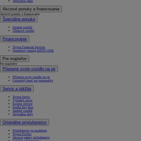
Testovacia jazda
Akciové ponuky a financovanie
Akciové ponuky a financovanie
Špeciálna ponuka
Osobné vozidlá
Úžitkové vozidlá
Financovanie
Toyota Financial Services
Operatívny leasing KINTO ONE
Pre majiteľov
Pre majiteľov
Připravte svoje vozidlo na jar
Připravte svoje vozidlo na jar
Celoročný hotel pre pneumatiky
Servis a údržba
Toyota Servis
Výhodný servis
Express Service
Služba Key Box
Jazdené vozidlá
Originálne diely
Originálne príslušenstvo
Príslušenstvo po modeloch
Toyota ProTect
Akciové pakety príslušenstva
Cenníky príslušenstva