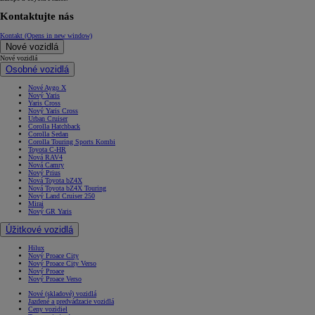
Kontaktujte nás
Kontakt
(Opens in new window)
Nové vozidlá
Nové vozidlá
Osobné vozidlá
Nové Aygo X
Nový Yaris
Yaris Cross
Nový Yaris Cross
Urban Cruiser
Corolla Hatchback
Corolla Sedan
Corolla Touring Sports Kombi
Toyota C-HR
Nová RAV4
Nová Camry
Nový Prius
Nová Toyota bZ4X
Nová Toyota bZ4X Touring
Nový Land Cruiser 250
Mirai
Nový GR Yaris
Úžitkové vozidlá
Hilux
Nový Proace City
Nový Proace City Verso
Nový Proace
Nový Proace Verso
Nové (skladové) vozidlá
Jazdené a predvádzacie vozidlá
Ceny vozidiel