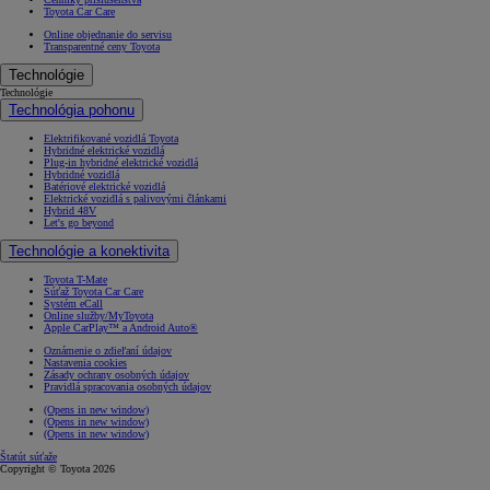
Toyota Car Care
Online objednanie do servisu
Transparentné ceny Toyota
Technológie
Technológie
Technológia pohonu
Elektrifikované vozidlá Toyota
Hybridné elektrické vozidlá
Plug-in hybridné elektrické vozidlá
Hybridné vozidlá
Batériové elektrické vozidlá
Elektrické vozidlá s palivovými článkami
Hybrid 48V
Let's go beyond
Technológie a konektivita
Toyota T-Mate
Súťaž Toyota Car Care
Systém eCall
Online služby/MyToyota
Apple CarPlay™ a Android Auto®
Oznámenie o zdieľaní údajov
Nastavenia cookies
Zásady ochrany osobných údajov
Pravidlá spracovania osobných údajov
(Opens in new window)
(Opens in new window)
(Opens in new window)
Štatút súťaže
Copyright © Toyota 2026