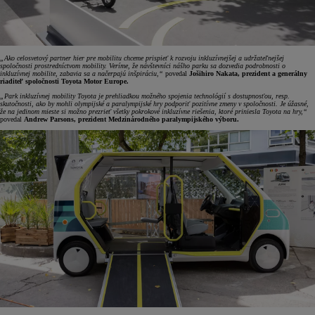
„Ako celosvetový partner hier pre mobilitu chceme prispieť k rozvoju inkluzívnejšej a udržateľnejšej
spoločnosti prostredníctvom mobility. Veríme, že návštevníci nášho parku sa dozvedia podrobnosti o
inkluzívnej mobilite, zabavia sa a načerpajú inšpiráciu,“
povedal
Jošihiro Nakata, prezident a generálny
riaditeľ spoločnosti Toyota Motor Europe.
„Park inkluzívnej mobility Toyota je prehliadkou možného spojenia technológií s dostupnosťou, resp.
skutočnosti, ako by mohli olympijské a paralympijské hry podporiť pozitívne zmeny v spoločnosti. Je úžasné,
že na jedinom mieste si možno prezrieť všetky pokrokové inkluzívne riešenia, ktoré priniesla Toyota na hry,“
povedal
Andrew Parsons, prezident Medzinárodného paralympijského výboru.