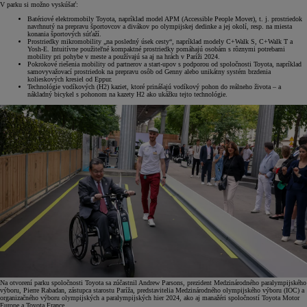
V parku si možno vyskúšať:
Batériové elektromobily Toyota, napríklad model APM (Accessible People Mover), t. j. prostriedok
navrhnutý na prepravu športovcov a divákov po olympijskej dedinke a jej okolí, resp. na miesta
konania športových súťaží.
Prostriedky mikromobility „na posledný úsek cesty“, napríklad modely C+Walk S, C+Walk T a
Yosh-E. Intuitívne použiteľné kompaktné prostriedky pomáhajú osobám s rôznymi potrebami
mobility pri pohybe v meste a používajú sa aj na hrách v Paríži 2024.
Pokrokové riešenia mobility od partnerov a start-upov s podporou od spoločnosti Toyota, napríklad
samovyvažovací prostriedok na prepravu osôb od Genny alebo unikátny systém brzdenia
kolieskových kresiel od Eppur.
Technológie vodíkových (H2) kaziet, ktoré prinášajú vodíkový pohon do reálneho života – a
nákladný bicykel s pohonom na kazety H2 ako ukážku tejto technológie.
Na otvorení parku spoločnosti Toyota sa zúčastnil Andrew Parsons, prezident Medzinárodného paralympijského
výboru, Pierre Rabadan, zástupca starostu Paríža, predstavitelia Medzinárodného olympijského výboru (IOC) a
organizačného výboru olympijských a paralympijských hier 2024, ako aj manažéri spoločností Toyota Motor
Europe a Toyota France.