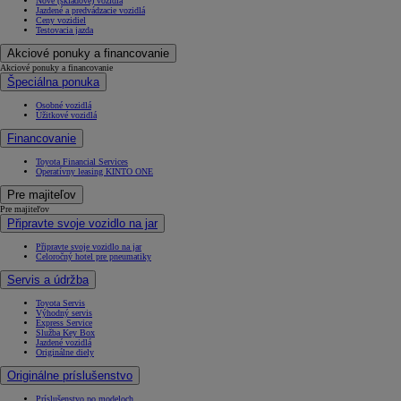
Nové (skladové) vozidlá
Jazdené a predvádzacie vozidlá
Ceny vozidiel
Testovacia jazda
Akciové ponuky a financovanie
Akciové ponuky a financovanie
Špeciálna ponuka
Osobné vozidlá
Úžitkové vozidlá
Financovanie
Toyota Financial Services
Operatívny leasing KINTO ONE
Pre majiteľov
Pre majiteľov
Připravte svoje vozidlo na jar
Připravte svoje vozidlo na jar
Celoročný hotel pre pneumatiky
Servis a údržba
Toyota Servis
Výhodný servis
Express Service
Služba Key Box
Jazdené vozidlá
Originálne diely
Originálne príslušenstvo
Príslušenstvo po modeloch