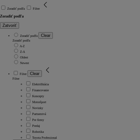
Zoradiť podľa
Filter
Zoradiť podľa
Zatvoriť
Clear
Zoradiť podľa
Zoradiť podľa
A-Z
Z-A
Oldest
Newest
Clear
Filter
Filter
Elektrifikácia
Financovanie
Koncepty
Motoršport
Novinky
Partnerstvá
Pre firmy
Predaj
Robotika
Toyota Professional