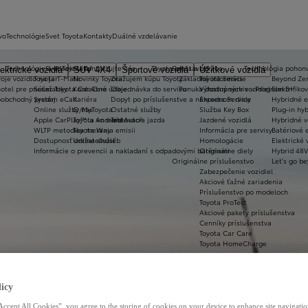
vo
Technológie
Svet Toyota
Kontakty
Duálné vzdelávanie
Technológie a konektivita
Svet Toyota
Kontaktujte nás
Toyota prestavby
Servis a údržba
Technológia pohon
ektrické vozidlá
SUV 4X4
Športové vozidlá
Úžitkové vozidlá
oje vozidlo na jar
Toyota T-Mate
Novinky Toyota
Zvažujem kúpu Toyoty
Základné informácie
Toyota Servis
Beyond Ze
hotel pre pneumatiky
Súťaž Toyota Car Care
Kontaktné údaje
Objednávka do servisu
Ponuka dostupných vozidiel
Výhodný servis - Program 3+
Elektrifiko
koobchodný predaj
Systém eCall
Kariéra
Dopyt po príslušenstve a náhradnom diely
Express Service
Hybridné e
Online služby/MyToyota
O nas
Ostatné služby
Služba Key Box
Plug-in hyb
Apple CarPlay™ a Android Auto®
Toyota vo svete
Testovacia jazda
Jazdené vozidlá
Hybridné v
WLTP metodika merania emisii
Toyota Way
Informácia pre servisy
Batériové e
Dostupnosť online služieb
Udržateľnosť
Homologácie
Elektrické 
Informácie o prevencii a nakladaní s odpadovými batériami
Originálne diely
Hybrid 48V
Originálne príslušenstvo
Let's go b
Zabezpečenie vozidiel
Akciové ťažné zariadenia
Príslušenstvo po modeloch
Toyota ProTect
Akciové pakety príslušenstva
Cenníky príslušenstva
Toyota Car Care
Toyota HomeCharge
icy
Accept All Cookies”, you agree to the storing of cookies on your device to enhance site navigation