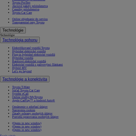
Toyota ProTect
Akciové pakety príslušenstva
Cenníky príslušenstva
Toyota Car Care
Online objednanie do servisu
Transparentné ceny Toyota
Technológie
Technológie
Technológia pohonu
Elektrifikované vozidlá Toyota
Od
22 390 €
s DPH
Hybridné elektrické vozidlá
Plug-in hybridné elektrické vozidlá
Hybridné vozidlá
vr. zvýhodnenia
1 300 €
Batériové elektrické vozidlá
Elektrické vozidlá s palivovými článkami
a bonusu za výkup
800 €
Hybrid 48V
Let's go beyond
Corolla Sedan
Technológie a konektivita
AJ HYBRID
Toyota T-Mate
Súťaž Toyota Car Care
Systém eCall
Online služby/MyToyota
Apple CarPlay™ a Android Auto®
Oznámenie o zdieľaní údajov
Nastavenia cookies
Zásady ochrany osobných údajov
Pravidlá spracovania osobných údajov
(Opens in new window)
(Opens in new window)
(Opens in new window)