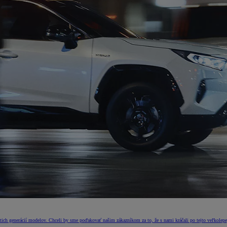
ch generácií modelov. Chceli by sme poďakovať našim zákazníkom za to, že s nami kráčali po tejto veľkolepej