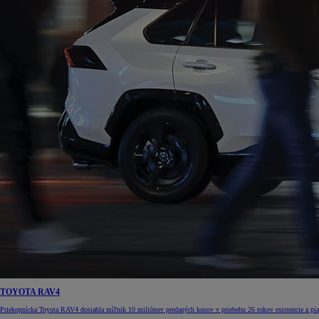
TOYOTA RAV4
Priekopnícka Toyota RAV4 dosiahla míľnik 10 miliónov predaných kusov v priebehu 26 rokov existencie a piati