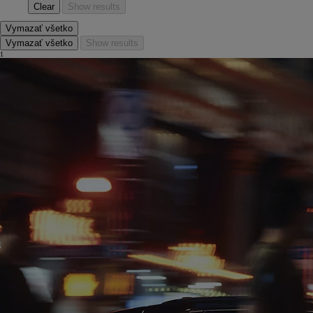
Clear
Show results
Vymazať všetko
Vymazať všetko
Show results
1
Od
16 690 €
s DPH
vr. zvýhodnenia
1 000 €
a bonusu za výkup
500 €
Nový Yaris Cross
HYBRID