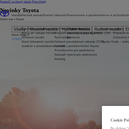
Preskočiť na hlavný obsah
(Press Enter)
Novinky Toyota
Vozidlá
Akciové ponuky
Firemní zákazníci
Financovanie a poistenie
Servis a príslušenst
Zistite viac o Toyote
Špeciálna ponuka
Program pre firmy Toyota Business
Financovanie
Sezónne ponuky
Všetky
Mestské vozidlá
Hybridné vozidlá
Rodinné vozidlá
El
Bonus pri výkupe vozidla
Program pre firmy Toyota Business
Operatívny leasing KINTO ONE
Připravte sv
Nové Aygo X
Úžitkové vozidlá
Technológie
Poistenie
Celoročný 
HYBRID
Nové (skladové) vozidlá
Celkové prevádzkové náklady (TCO)
Toyota Trade – veľ
Jazdené a predvádzacie vozidlá
Kontakt s predstaviteľom Toyota
Príslušenstvo pre podnikanie
Najlepší hybrid pre podnikanie
Katalóg
Cookie Pol
By clicking “