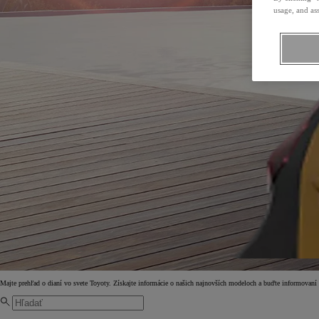
usage, and ass
Majte prehľad o dianí vo svete Toyoty. Získajte informácie o našich najnovších modeloch a buďte informovaní 