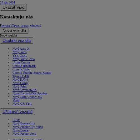
26 apr 2024
Ukázať viac
Kontaktujte nás
Kontakt
(Opens in new window)
Nové vozidlá
Nové vozidlá
Osobné vozidlá
Nové Aygo X
Nový Yaris
Yaris Cross
Nový Yaris Cross
Urban Cruiser
Corolla Hatchback
Corolla Sedan
Corolla Touring Sports Kombi
Toyota C-HR
Nová RAV4
Nová Camry
Nový Prius
Nová Toyota bZ4X
Nová Toyota bZ4X Touring
Nový Land Cruiser 250
Mirai
Nový GR Yaris
Úžitkové vozidlá
Hilux
Nový Proace City
Nový Proace City Verso
Nový Proace
Nový Proace Verso