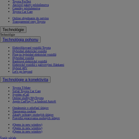
Toyota ProTect
Akciové pakety príslušenstva
Cenníky príslušenstva
Toyota Car Care
Online objednanie do servisu
Transparentné ceny Toyota
Technológie
Technológie
Technológia pohonu
Elektrifikované vozidlá Toyota
Hybridné elektrické vozidlá
Plug-in hybridné elektrické vozidlá
Hybridné vozidlá
Batériové elektrické vozidlá
Elektrické vozidlá s palivovými článkami
Hybrid 48V
Let's go beyond
Technológie a konektivita
Toyota T-Mate
Súťaž Toyota Car Care
Systém eCall
Online služby/MyToyota
Apple CarPlay™ a Android Auto®
Oznámenie o zdieľaní údajov
Nastavenia cookies
Zásady ochrany osobných údajov
Pravidlá spracovania osobných údajov
(Opens in new window)
(Opens in new window)
(Opens in new window)
Štatút súťaže