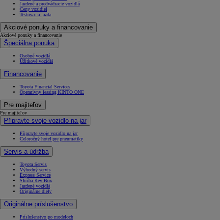
Jazdené a predvádzacie vozidlá
Ceny vozidiel
Testovacia jazda
Akciové ponuky a financovanie
Akciové ponuky a financovanie
Špeciálna ponuka
Osobné vozidlá
Úžitkové vozidlá
Financovanie
Toyota Financial Services
Operatívny leasing KINTO ONE
Pre majiteľov
Pre majiteľov
Připravte svoje vozidlo na jar
Připravte svoje vozidlo na jar
Celoročný hotel pre pneumatiky
Servis a údržba
Toyota Servis
Výhodný servis
Express Service
Služba Key Box
Jazdené vozidlá
Originálne diely
Originálne príslušenstvo
Príslušenstvo po modeloch