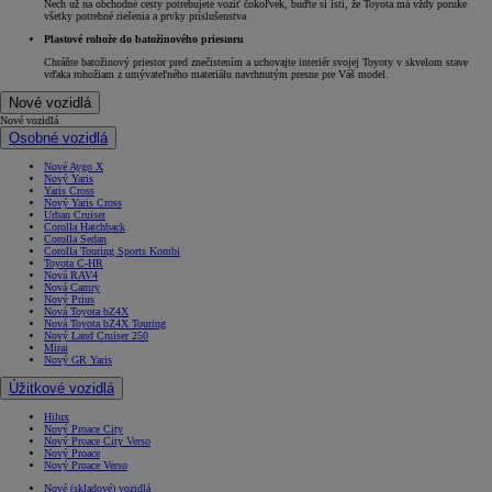
Nech už na obchodné cesty potrebujete voziť čokoľvek, buďte si istí, že Toyota má vždy poruke
všetky potrebné riešenia a prvky príslušenstva
Plastové rohože do batožinového priestoru
Chráňte batožinový priestor pred znečistením a uchovajte interiér svojej Toyoty v skvelom stave
vďaka rohožiam z umývateľného materiálu navrhnutým presne pre Váš model.
Nové vozidlá
Nové vozidlá
Osobné vozidlá
Nové Aygo X
Nový Yaris
Yaris Cross
Nový Yaris Cross
Urban Cruiser
Corolla Hatchback
Corolla Sedan
Corolla Touring Sports Kombi
Toyota C-HR
Nová RAV4
Nová Camry
Nový Prius
Nová Toyota bZ4X
Nová Toyota bZ4X Touring
Nový Land Cruiser 250
Mirai
Nový GR Yaris
Úžitkové vozidlá
Hilux
Nový Proace City
Nový Proace City Verso
Nový Proace
Nový Proace Verso
Nové (skladové) vozidlá