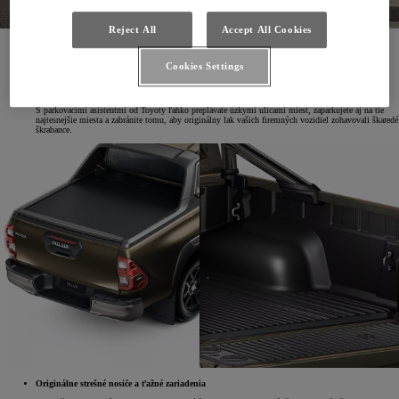
Reject All
Accept All Cookies
Zimné pneumatiky a originálne zimné komplety
So sadou zimných pneumatík od Toyoty nikdy nezídete z cesty. Ponúkame výhradne produkty
Cookies Settings
najlepších svetových výrobcov.
Parkovacie senzory
S parkovacími asistentmi od Toyoty ľahko preplávate úzkymi ulicami miest, zaparkujete aj na tie
najtesnejšie miesta a zabránite tomu, aby originálny lak vašich firemných vozidiel zohavovali škaredé
škrabance.
Originálne strešné nosiče a ťažné zariadenia