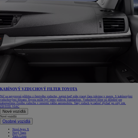
KABÍNOVÝ VZDUCHOVÝ FILTER TOYOTA
Nič sa nevyrovná pôžitku z čerstvého vzduchu, najmä keď stále viacej času trávime v meste. S kabínovými
vzduchovými filtrami Toyota môže byť tento pôžitok štandardom. Vzduchové filtre sú dôležité pre
zabezpečenie čistého vzduchu v interiéri vášho automobilu. Taký vzduch je radosť dýchať po celý rok.
ZISTITE VIAC
Nové vozidlá
Nové vozidlá
Osobné vozidlá
Nové Aygo X
Nový Yaris
Yaris Cross