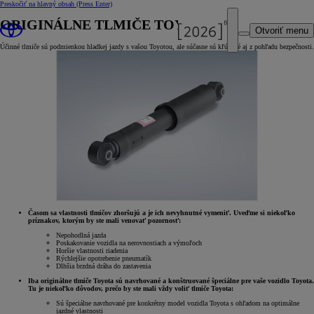
Preskočiť na hlavný obsah
(Press Enter)
ORIGINÁLNE TLMIČE TOYOTA
Otvoriť menu
Účinné tlmiče sú podmienkou hladkej jazdy s vašou Toyotou, ale súčasne sú kľúčové aj z pohľadu bezpečnosti.
Časom sa vlastnosti tlmičov zhoršujú a je ich nevyhnutné vymeniť. Uveďme si niekoľko
príznakov, ktorým by ste mali venovať pozornosť:
Nepohodlná jazda
Poskakovanie vozidla na nerovnostiach a výmoľoch
Horšie vlastnosti riadenia
Rýchlejšie opotrebenie pneumatík
Dlhšia brzdná dráha do zastavenia
Iba originálne tlmiče Toyota sú navrhované a konštruované špeciálne pre vaše vozidlo Toyota.
Tu je niekoľko dôvodov, prečo by ste mali vždy voliť tlmiče Toyota:
Sú špeciálne navrhované pre konkrétny model vozidla Toyota s ohľadom na optimálne
jazdné vlastnosti