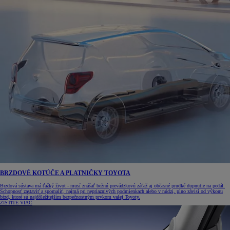
BRZDOVÉ KOTÚČE A PLATNIČKY TOYOTA
Brzdová sústava má ťažký život - musí znášať bežnú prevádzkovú záťaž aj občasné prudké dupnutie na pedál.
Schopnosť zastaviť a spomaliť, najmä pri nepriaznivých podmienkach alebo v núdzi, plno závisí od výkonu
bŕzd, ktoré sú najdôležitejším bezpečnostným prvkom vašej Toyoty.
ZISTITE VIAC