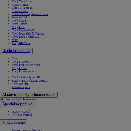
Nový Yaris Cross
Urban Cruiser
Corolla Hatchback
Corolla Sedan
Corolla Touring Sports Kombi
Toyota C-HR
Nová RAV4
Nová Camry
Nový Prius
Nová Toyota bZ4X
Nová Toyota bZ4X Touring
Nový Land Cruiser 250
Mirai
Nový GR Yaris
Úžitkové vozidlá
Hilux
Nový Proace City
Nový Proace City Verso
Nový Proace
Nový Proace Verso
Nové (skladové) vozidlá
Jazdené a predvádzacie vozidlá
Ceny vozidiel
Testovacia jazda
Akciové ponuky a financovanie
Akciové ponuky a financovanie
Špeciálna ponuka
Osobné vozidlá
Úžitkové vozidlá
Financovanie
Toyota Financial Services