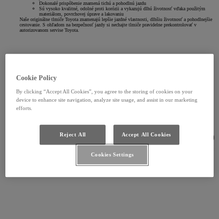
Dokonalé prispôbenie znamená tichú a pohodlnú jazdu
Sú vysoko kvalitné, odolné proti korózii a vykazujú dlhú životnosť vďaka použitým
materiálom, povrchovej úprave a lakovaniu
Naše originálne tlmiče Toyota znamenajú lepšie jazdné vlastnosti, dlhšiu životnosť a pohodlnejšie
cestovanie. S ohľadom na bezpečnosť jazdy si nechajte tlmiče pravidelne prekontrolovať v
autorizovanom servise Toyota.
Cookie Policy
By clicking “Accept All Cookies”, you agree to the storing of cookies on your
device to enhance site navigation, analyze site usage, and assist in our marketing
efforts.
Reject All
Accept All Cookies
Cookies Settings