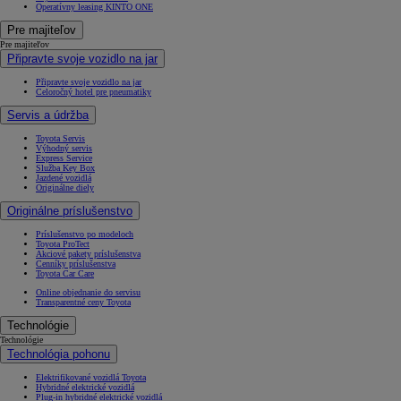
Operatívny leasing KINTO ONE
Pre majiteľov
Pre majiteľov
Připravte svoje vozidlo na jar
Připravte svoje vozidlo na jar
Celoročný hotel pre pneumatiky
Servis a údržba
Toyota Servis
Výhodný servis
Express Service
Služba Key Box
Jazdené vozidlá
Originálne diely
Originálne príslušenstvo
Príslušenstvo po modeloch
Toyota ProTect
Akciové pakety príslušenstva
Cenníky príslušenstva
Toyota Car Care
Online objednanie do servisu
Transparentné ceny Toyota
Technológie
Technológie
Technológia pohonu
Elektrifikované vozidlá Toyota
Hybridné elektrické vozidlá
Plug-in hybridné elektrické vozidlá