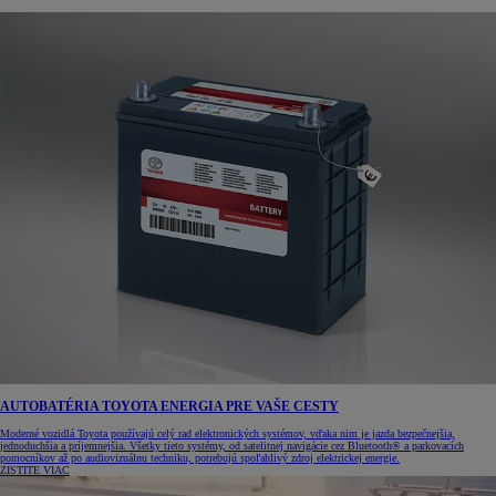
AUTOBATÉRIA TOYOTA ENERGIA PRE VAŠE CESTY
Moderné vozidlá Toyota používajú celý rad elektronických systémov, vďaka nim je jazda bezpečnejšia,
jednoduchšia a príjemnejšia. Všetky tieto systémy, od satelitnej navigácie cez Bluetooth® a parkovacích
pomocníkov až po audiovizuálnu techniku, potrebujú spoľahlivý zdroj elektrickej energie.
ZISTITE VIAC