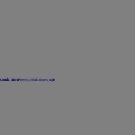
Cenník Hilux
Pozrite si cenník modelu (pdf)