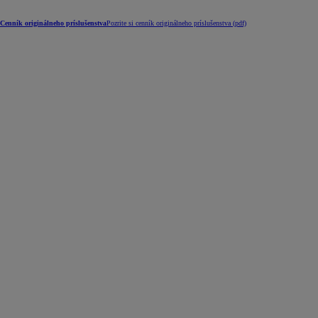
Cenník originálneho príslušenstva
Pozrite si cenník originálneho príslušenstva (pdf)