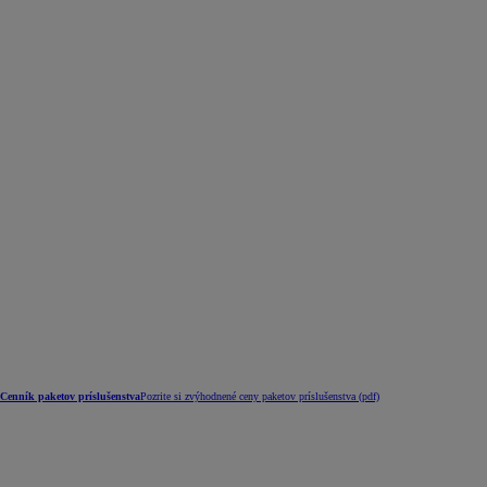
Cenník paketov príslušenstva
Pozrite si zvýhodnené ceny paketov príslušenstva (pdf)