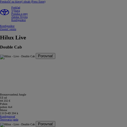
Preskočiť na hlavný obsah
(Press Enter)
Prehľad
Výbava
Ponuka a ceny
Záruka Toyota
Konfigurátor
Konfigurátor
Zmeniť verziu
Hilux
Live
Double Cab
Porovnať
Bronzovozelená Jungle
Už od
44 255 €
Pohon
pohon 4x4
Motor
2.8 D-4D 204 k
Konfigurovať
Testovacia jazda
Porovnať