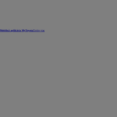
Mobilná aplikácia MyToyota
Zistite viac