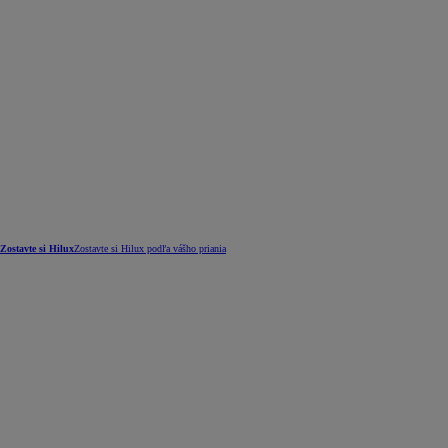
Zostavte si Hilux
Zostavte si Hilux podľa vášho priania