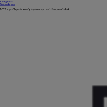
Konfigurovať
Testovacia jazda
POST https://dxp-webcarconfig.toyota-europe.com/v1/compare-v2/sk/sk