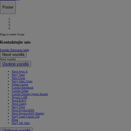
Poster
Drag to rotate
Swipe
Kontaktujte nás
Kontakt
Testovacia jazda
Nové vozidlá
Nové vozidlá
Osobné vozidlá
Nové Aygo X
Nový Yaris
Yaris Cross
Nový Yaris Cross
Urban Cruiser
Corolla Hatchback
Corolla Sedan
Corolla Touring Sports Kombi
Toyota C-HR
Nová RAV4
Nová Camry
Nový Prius
Nová Toyota bZ4X
Nová Toyota bZ4X Touring
Nový Land Cruiser 250
Mirai
Nový GR Yaris
Úžitkové vozidlá