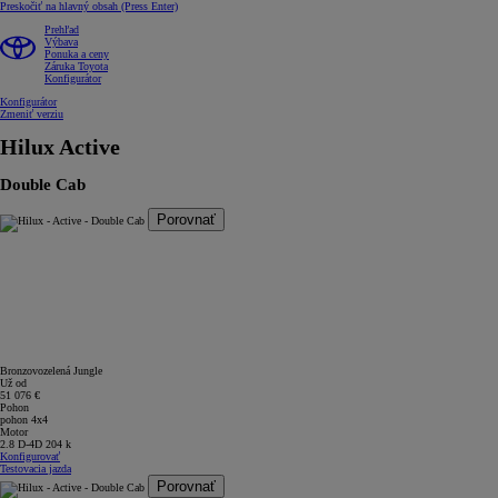
Preskočiť na hlavný obsah
(Press Enter)
Prehľad
Výbava
Ponuka a ceny
Záruka Toyota
Konfigurátor
Konfigurátor
Zmeniť verziu
Hilux
Active
Double Cab
Porovnať
Bronzovozelená Jungle
Už od
51 076 €
Pohon
pohon 4x4
Motor
2.8 D-4D 204 k
Konfigurovať
Testovacia jazda
Porovnať