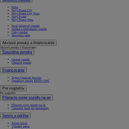
Hilux
Nový Proace City
Nový Proace City Verso
Nový Proace
Nový Proace Verso
Nové (skladové) vozidlá
Jazdené a predvádzacie vozidlá
Ceny vozidiel
Testovacia jazda
Akciové ponuky a financovanie
Akciové ponuky a financovanie
Špeciálna ponuka
Osobné vozidlá
Úžitkové vozidlá
Financovanie
Toyota Financial Services
Operatívny leasing KINTO ONE
Pre majiteľov
Pre majiteľov
Připravte svoje vozidlo na jar
Připravte svoje vozidlo na jar
Celoročný hotel pre pneumatiky
Servis a údržba
Toyota Servis
Výhodný servis