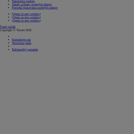
Nastavenia cookies
Zásady ochrany osobných údajov
Pravidlá spracovania osobných údajov
(Opens in new window)
(Opens in new window)
(Opens in new window)
Štatút súťaže
Copyright © Toyota 2026
Kontaktujte nás
Testovacia jazda
Reklamačný poriadok