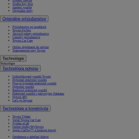
Express Service
Služba Key Box
Jazdené vozidlá
Originálne diely
Originálne príslušenstvo
Príslušenstvo po modeloch
Toyota ProTect
Akciové pakety príslušenstva
Cenníky príslušenstva
Toyota Car Care
Online objednanie do servisu
Transparentné ceny Toyota
Technológie
Technológie
Technológia pohonu
Elektrifikované vozidlá Toyota
Hybridné elektrické vozidlá
Plug-in hybridné elektrické vozidlá
Hybridné vozidlá
Batériové elektrické vozidlá
Elektrické vozidlá s palivovými článkami
Hybrid 48V
Let's go beyond
Technológie a konektivita
Toyota T-Mate
Súťaž Toyota Car Care
Systém eCall
Online služby/MyToyota
Apple CarPlay™ a Android Auto®
Oznámenie o zdieľaní údajov