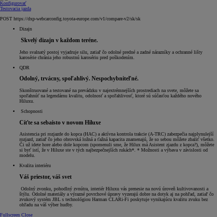
Konfigurovať
Testovacia jazda
POST https://dxp-webcarconfig.toyota-europe.com/v1/compare-v2/sk/sk
Dizajn
Skvelý dizajn v každom teréne.
Jeho svalnatý postoj vyjadruje silu, zatiaľ čo odolné predné a zadné nárazníky a ochranné lišty
karosérie chránia jeho robustnú karosériu pred poškodením.
QDR
Odolný, trvácny, spoľahlivý. Nespochybniteľné.
Skonštruované a testované na prevádzku v najextrémnejších prostrediach na svete, môžete sa
spoľahnúť na legendárnu kvalitu, odolnosť a spoľahlivosť, ktoré sú súčasťou každého nového
Hiluxu.
Schopnosti
Cíťte sa sebaisto v novom Hiluxe
Asistencia pri rozjazde do kopca (HAC) a aktívna kontrola trakcie (A-TRC) zabezpečia najplynulejší
rozjazd, zatiaľ čo jeho obrovská ložná a ťažná kapacita znamenajú, že so sebou môžete zbaliť všetko.
Či už idete hore alebo dole kopcom (spomenuli sme, že Hilux má Asistent zjazdu z kopca?), môžete
si byť istí, že v Hiluxe ste v tých najbezpečnejších rukách*. * Možnosti a výbava v závislosti od
modelu.
Kvalita interiéru
Váš priestor, váš svet
Odolný zvonku, pohodlný zvnútra, interiér Hiluxu vás prenesie na novú úroveň kultivovanosti a
štýlu. Odolné materiály a výrazné povrchové úpravy vyzerajú dobre na dotyk aj na pohľad, zatiaľ čo
zvukový systém JBL s technológiou Harman CLARi-Fi poskytuje vynikajúcu kvalitu zvuku bez
ohľadu na váš výber hudby.
Fullscreen
Close